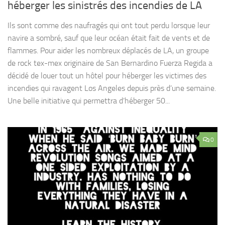
héberger les sinistrés des incendies de LA
Ils sont comme des naufragés qui ont tout perdu lorsque leur
navire a sombré, sauf que leur océan était fait de vents et de
flammes. Pour aider les nombreux déplacés de LA, un groupe
de rock tex-mex originaire de San Bernardino Fuerza Regida a
décidé de louer tout un hôtel pour héberger les victimes des
incendies qui ravagent Los Angeles depuis près d’une semaine.
Une belle initiative qui permettra d’héberger 50...
0