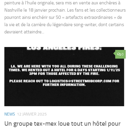
peinture à l’huile originale, sera mis en vente aux enchères à
Nashville le 18 janvier prochain. Les fans et les collectionneurs
pourront ainsi enchérir sur 50 « artefacts extraordinaires » de
la vie et de la carrière du légendaire song-writer, dont certains
devraient atteindre...
0
NEWS
12 JANVIER 2025
Un groupe tex-mex loue tout un hôtel pour