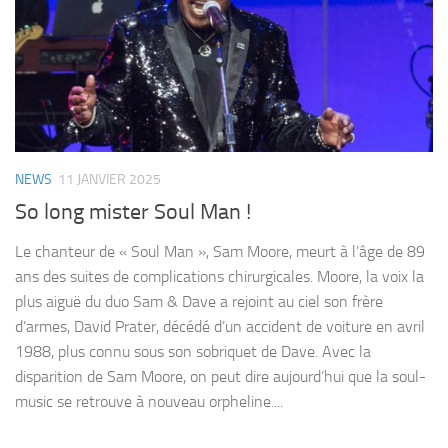
NEWS
11 JANVIER 2025
So long mister Soul Man !
Le chanteur de « Soul Man », Sam Moore, meurt à l’âge de 89
ans des suites de complications chirurgicales. Moore, la voix la
plus aiguë du duo Sam & Dave a rejoint au ciel son frère
d’armes, David Prater, décédé d’un accident de voiture en avril
1988, plus connu sous son sobriquet de Dave. Avec la
disparition de Sam Moore, on peut dire aujourd’hui que la soul-
music se retrouve à nouveau orpheline....