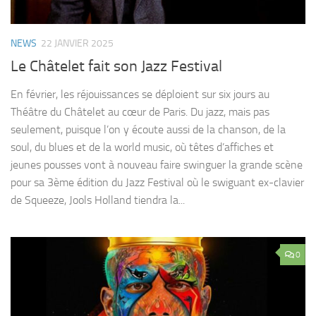
NEWS
22 JANVIER 2025
Le Châtelet fait son Jazz Festival
En février, les réjouissances se déploient sur six jours au
Théâtre du Châtelet au cœur de Paris. Du jazz, mais pas
seulement, puisque l’on y écoute aussi de la chanson, de la
soul, du blues et de la world music, où têtes d’affiches et
jeunes pousses vont à nouveau faire swinguer la grande scène
pour sa 3ème édition du Jazz Festival où le swiguant ex-clavier
de Squeeze, Jools Holland tiendra la...
0