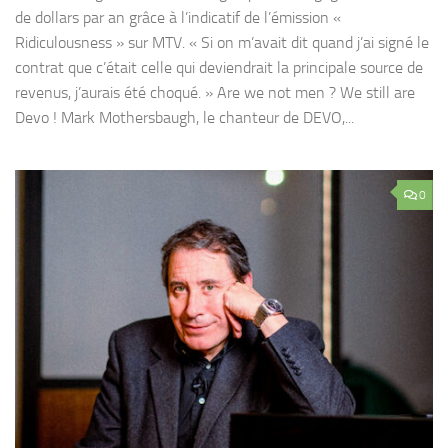
de dollars par an grâce à l’indicatif de l’émission «
Ridiculousness » sur MTV. « Si on m’avait dit quand j’ai signé le
contrat que c’était celle qui deviendrait la principale source de
revenus, j’aurais été choqué. » Are we not men ? We still are
Devo ! Mark Mothersbaugh, le chanteur de DEVO,...
0