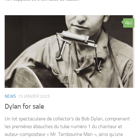
0
NEWS
15 JANVIER 2025
Dylan for sale
Un lot spectaculaire de collector’s de Bob Dylan, comprenant
les premières ébauches du tube numéro 1 du chanteur et
auteur-compositeur « Mr. Tambourine Man », ainsi qu’une