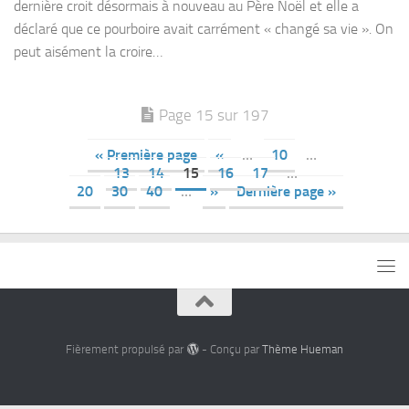
dernière croit désormais à nouveau au Père Noël et elle a
déclaré que ce pourboire avait carrément « changé sa vie ». On
peut aisément la croire…
Page 15 sur 197
« Première page
«
…
10
…
13
14
15
16
17
…
20
30
40
…
»
Dernière page »
Fièrement propulsé par
- Conçu par
Thème Hueman