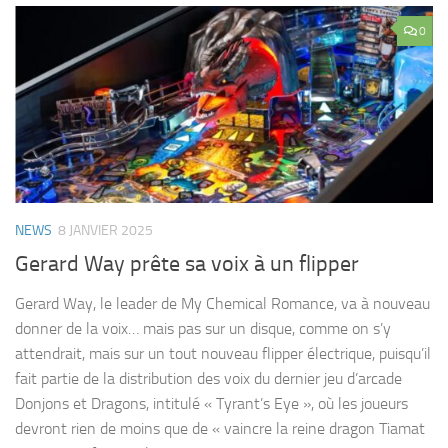
0
NEWS
8 JANVIER 2025
Gerard Way prête sa voix à un flipper
Gerard Way, le leader de My Chemical Romance, va à nouveau
donner de la voix… mais pas sur un disque, comme on s’y
attendrait, mais sur un tout nouveau flipper électrique, puisqu’il
fait partie de la distribution des voix du dernier jeu d’arcade
Donjons et Dragons, intitulé « Tyrant’s Eye », où les joueurs
devront rien de moins que de « vaincre la reine dragon Tiamat