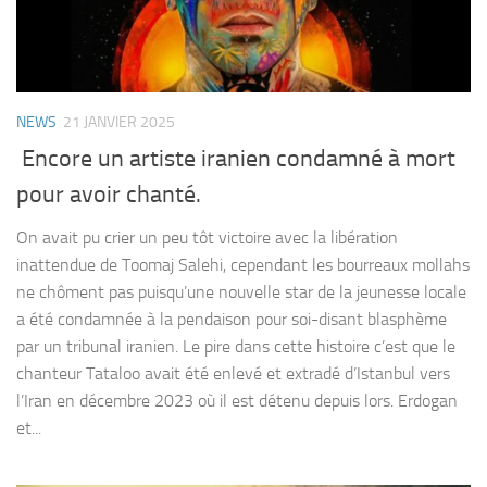
NEWS
21 JANVIER 2025
Encore un artiste iranien condamné à mort
pour avoir chanté.
On avait pu crier un peu tôt victoire avec la libération
inattendue de Toomaj Salehi, cependant les bourreaux mollahs
ne chôment pas puisqu’une nouvelle star de la jeunesse locale
a été condamnée à la pendaison pour soi-disant blasphème
par un tribunal iranien. Le pire dans cette histoire c’est que le
chanteur Tataloo avait été enlevé et extradé d’Istanbul vers
l’Iran en décembre 2023 où il est détenu depuis lors. Erdogan
et...