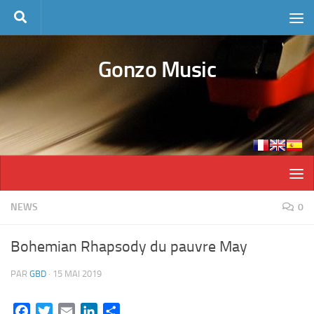
Skip to content
Gonzo Music
NEWS
0
Bohemian Rhapsody du pauvre May
PAR
GBD
·
15 MAI 2019
Facebook
Twitter
Email
LinkedIn
Partager