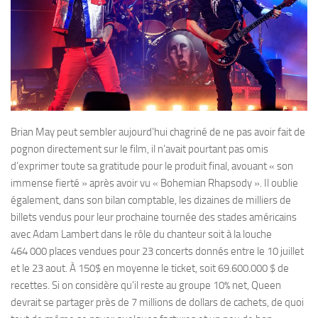
Brian May peut sembler aujourd’hui chagriné de ne pas avoir fait de
pognon directement sur le film, il n’avait pourtant pas omis
d’exprimer toute sa gratitude pour le produit final, avouant « son
immense fierté » après avoir vu « Bohemian Rhapsody ». Il oublie
également, dans son bilan comptable, les dizaines de milliers de
billets vendus pour leur prochaine tournée des stades américains
avec Adam Lambert dans le rôle du chanteur soit à la louche
464 000 places vendues pour 23 concerts donnés entre le 10 juillet
et le 23 aout. À 150$ en moyenne le ticket, soit 69.600.000 $ de
recettes. Si on considère qu’il reste au groupe 10% net, Queen
devrait se partager près de 7 millions de dollars de cachets, de quoi