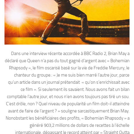
Dans une interview récente accordée à BBC Radio 2, Brian May a
déclaré que Queen n’a pas du tout gagné d’argent avec « Bohemian
Rhapsody », le film oscarisé basé sur la vie de Freddie Mercury, le
chanteur du groupe.: « Je me suis bien marré l’autre jour, parce
qu’un article dans un journal prétendait « qu’on s’enrichissait avec
ce film ». Si seulement ils savaient. Nous avons fait un bilan
comptable l’autre jour, et nous n’en avons toujours pas tiré un sou.
C’est drôle, non ? Quel niveau de popularité un film doit-il atteindre
avant de faire de l’argent ? » souligne sarcastiquement Brian May.
Nonobstant les bénéficiaires des profits, « Bohemian Rhapsody » a
généré 903,2 millions de dollars de recettes à l’échelle
internationale, dépassant le record atteint par « Straight Outta