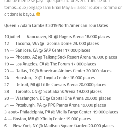
tout de même se payer quelques factures et un peu de bon
temps…que j’engage l’ami Brian May à « laisser rouler » comme on
dit dans le bayou.
Queen + Adam Lambert 2019 North American Tour Dates
10 juillet — Vancouver, BC @ Rogers Arena 18.000 places
12 — Tacoma, WA @ Tacoma Dome 23.
000 places
14 — San Jose, CA @ SAP Center 17.000 places
16 — Phoenix, AZ @ Talking Stick Resort Arena 18.000 places
19 — Los Angeles, CA @ The Forum 17.000 places
23 — Dallas, TX @ American Airlines Center 20.000 places
24 — Houston, TX @ Toyota Center 18.000 places
27 — Detroit, MI @ Little Caesars Arena 20.0000 places
28 — Toronto, ON @ Scotiabank Arena 19.000 places
30 — Washington, DC @ Capital One Arena 20.000 places
31 — Pittsburgh, PA @ PPG Paints Arena 19.000 places
3 aout– Philadelphia, PA @ Wells Fargo Center 19.000 places
4 — Boston, MA @ Xfinity Center 19.000 places
6 — New York, NY @ Madison Square Garden 20.000 places