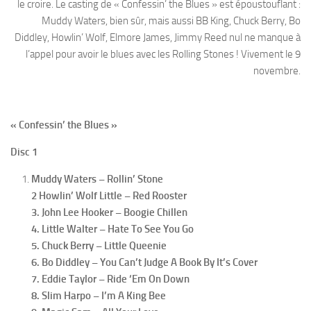
le croire. Le casting de « Confessin’ the Blues » est époustouflant :
Muddy Waters, bien sûr, mais aussi BB King, Chuck Berry, Bo
Diddley, Howlin’ Wolf, Elmore James, Jimmy Reed nul ne manque à
l’appel pour avoir le blues avec les Rolling Stones ! Vivement le 9
novembre.
« Confessin’ the Blues »
Disc 1
Muddy Waters – Rollin’ Stone
2 Howlin’ Wolf Little – Red Rooster
3. John Lee Hooker – Boogie Chillen
4. Little Walter – Hate To See You Go
5. Chuck Berry – Little Queenie
6. Bo Diddley – You Can’t Judge A Book By It’s Cover
7. Eddie Taylor – Ride ‘Em On Down
8. Slim Harpo – I’m A King Bee