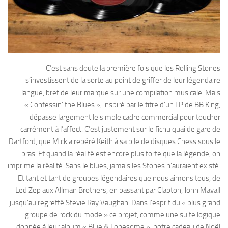
C’est sans doute la première fois que les Rolling Stones
s’investissent de la sorte au point de griffer de leur légendaire
langue, bref de leur marque sur une compilation musicale. Mais
« Confessin’ the Blues », inspiré par le titre d’un LP de BB King,
dépasse largement le simple cadre commercial pour toucher
carrément à l’affect. C’est justement sur le fichu quai de gare de
Dartford, que Mick a repéré Keith à sa pile de disques Chess sous le
bras. Et quand la réalité est encore plus forte que la légende, on
imprime la réalité. Sans le blues, jamais les Stones n’auraient existé.
Et tant et tant de groupes légendaires que nous aimons tous, de
Led Zep aux Allman Brothers, en passant par Clapton, John Mayall
jusqu’au regretté Stevie Ray Vaughan. Dans l’esprit du « plus grand
groupe de rock du mode » ce projet, comme une suite logique
donnée à leur album « Blue & Lonesome », notre cadeau de Noël