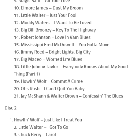
9. Magic Sam – All Your Love
10. Elmore James – Dust My Broom
11. Little Walter – Just Your Fool
12. Muddy Waters – I Want To Be Loved
13. Big Bill Broonzy – Key To The Highway
14. Robert Johnson – Love In Vain Blues
15. Mississippi Fred McDowell – You Gotta Move
16. Jimmy Reed – Bright Lights, Big City
17. Big Maceo – Worried Life Blues
18. Little Johnny Taylor – Everybody Knows About My Good
Thing (Part 1)
19. Howlin’ Wolf – Commit A Crime
20. Otis Rush – I Can’t Quit You Baby
21. Jay McShann & Walter Brown – Confessin’ The Blues
Disc 2
Howlin’ Wolf – Just Like I Treat You
2. Little Walter – I Got To Go
3. Chuck Berry – Carol