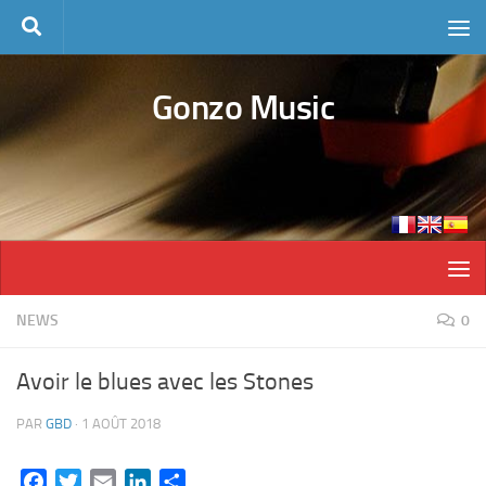
Skip to content
Gonzo Music
NEWS
0
Avoir le blues avec les Stones
PAR
GBD
·
1 AOÛT 2018
Facebook
Twitter
Email
LinkedIn
Partager