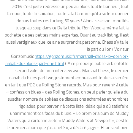
2016, c’est juste redresse un peu au blues tout le bonheur, tout
l’amour, toute l’inspiration, toute la la flamme qu’il a su leur donner
depuis toutes ces fucking 50 years ! Alors ils se sont mouillés
jusqu’au coup dans ce Delta tribute, Ron Wood a même fait la
pochette de ses petites mains expertes. Quant au track listing, il est
aussi vertigineux que, cela ne surprendra personne, Chess s’y taille
la part du lion ( Voir sur
Gonzomusic
https://gonzomusic.fr/marshall-chess-le-dernier-
nabab-du-blues-part-one.html
). A ce propos je publierai bientôt le
second volet de mon interview avec Marshal Chess, le dernier
nabab du blues part two, justement embrassant toute sa carrière
en tant que PDG de Rolling Stone records. Mais pour revenir à cette
« confession blues » des Rolling Stones, on peut parier qu’elle a du
susciter nombre de soirées de discussions acharnées et nombres
rigolades, pour parvenir à cette liste idéale qui a dû satisfaire
unanimement ces fadas du blues. « Le premier album de Muddy
Waters qui a cartonné a été « Muddy Waters at Newport », c’est le
le premier album que j’ai acheté », a déclaré Jagger. Et on veut bien