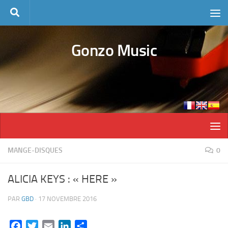
Skip to content
Gonzo Music
MANGE-DISQUES
0
ALICIA KEYS : « HERE »
PAR
GBD
·
17 NOVEMBRE 2016
Facebook
Twitter
Email
LinkedIn
Partager