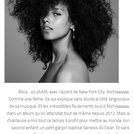
Alicia…ou plutôt, avec l’accent de New York City, Alichiaaaaaa.
Comme une féline. Ce qui explique sans doute le côté langoureux
de sa musique. Et les irrésistibles feulements soul d’Alichiaaaaaa,
dans un album qu’on attendait tout de même depuis 2012. Mais la
chanteuse a mis tout ce temps à profit pour mettre au monde son
second enfant, un petit garçon baptisé Genesis Ali Dean. Et sans