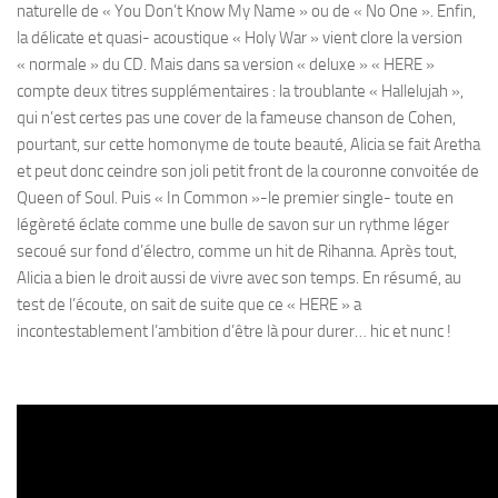
naturelle de « You Don’t Know My Name » ou de « No One ». Enfin,
la délicate et quasi- acoustique « Holy War » vient clore la version
« normale » du CD. Mais dans sa version « deluxe » « HERE »
compte deux titres supplémentaires : la troublante « Hallelujah »,
qui n’est certes pas une cover de la fameuse chanson de Cohen,
pourtant, sur cette homonyme de toute beauté, Alicia se fait Aretha
et peut donc ceindre son joli petit front de la couronne convoitée de
Queen of Soul. Puis « In Common »-le premier single- toute en
légèreté éclate comme une bulle de savon sur un rythme léger
secoué sur fond d’électro, comme un hit de Rihanna. Après tout,
Alicia a bien le droit aussi de vivre avec son temps. En résumé, au
test de l’écoute, on sait de suite que ce « HERE » a
incontestablement l’ambition d’être là pour durer… hic et nunc !