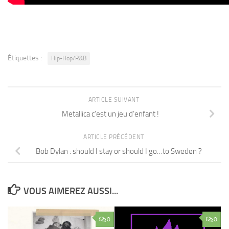
Étiquettes :
Hip-Hop/R&B
ARTICLE SUIVANT
Metallica c’est un jeu d’enfant !
ARTICLE PRÉCÉDENT
Bob Dylan : should I stay or should I go…to Sweden ?
VOUS AIMEREZ AUSSI...
0
0