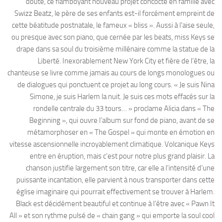
doute, ce flamboyant nouveau projet concocté en famille avec
Swizz Beatz, le père de ses enfants est-il forcément empreint de
cette béatitude postnatale, le fameux « bliss ». Aussi à l’aise seule,
ou presque avec son piano, que cernée par les beats, miss Keys se
drape dans sa soul du troisième millénaire comme la statue de la
Liberté. Inexorablement New York City et fière de l’être, la
chanteuse se livre comme jamais au cours de longs monologues ou
de dialogues qui ponctuent ce projet au long cours. « Je suis Nina
Simone, je suis Harlem la nuit. Je suis ces mots effacés sur la
rondelle centrale du 33 tours… » proclame Alicia dans « The
Beginning », qui ouvre l’album sur fond de piano, avant de se
métamorphoser en « The Gospel » qui monte en émotion en
vitesse ascensionnelle incroyablement climatique. Volcanique Keys
entre en éruption, mais c’est pour notre plus grand plaisir. La
chanson justifie largement son titre, car elle a l’intensité d’une
puissante incantation, elle parvient à nous transporter dans cette
église imaginaire qui pourrait effectivement se trouver à Harlem.
Black est décidément beautiful et continue à l’être avec « Pawn It
All » et son rythme pulsé de « chain gang » qui emporte la soul cool