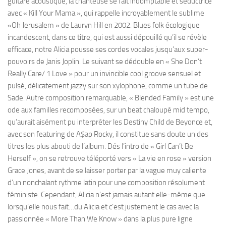
guitare acoustique, la chanteuse se fait indomptable et séductrice
avec « Kill Your Mama », qui rappelle incroyablement le sublime
«Oh Jerusalem » de Lauryn Hill en 2002. Blues folk écologique
incandescent, dans ce titre, qui est aussi dépouillé qu’il se révèle
efficace, notre Alicia pousse ses cordes vocales jusqu’aux super-
pouvoirs de Janis Joplin. Le suivant se dédouble en « She Don’t
Really Care/ 1 Love » pour un invincible cool groove sensuel et
pulsé, délicatement jazzy sur son xylophone, comme un tube de
Sade. Autre composition remarquable, « Blended Family » est une
ode aux familles recomposées, sur un beat chaloupé mid tempo,
qu’aurait aisément pu interpréter les Destiny Child de Beyonce et,
avec son featuring de A$ap Rocky, il constitue sans doute un des
titres les plus abouti de l’album. Dés l’intro de « Girl Can’t Be
Herself », on se retrouve téléporté vers « La vie en rose » version
Grace Jones, avant de se laisser porter par la vague muy caliente
d’un nonchalant rythme latin pour une composition résolument
féministe. Cependant, Alicia n’est jamais autant elle-même que
lorsqu’elle nous fait…du Alicia et c’est justement le cas avec la
passionnée « More Than We Know » dans la plus pure ligne