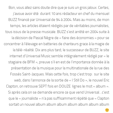
Bon, vous allez sans doute dire que je suis un gros jaloux. Certes,
j’avoue avoir été durant 10 ans rédacteur en chef du mensuel
BUZZ financé par Universal de 94 à 2004. Mais au moins, de mon
temps, les articles étaient rédigés par de véritables journalistes,
tous issus de la presse musicale. BUZZ s’est arrêté en 2004 suite à
la décision de Pascal Nègre de « faire des économies » pour se
concentrer à l’élevage en batteries de chanteurs grace à la magie de
la télé-réalité. Dix ans plus tard; le successeur de BUZZ, le site
internet d’Universal Music semble intégralement rédigé par « le
stagiaire de BFM », preuve s’il en est de l’importance donnée à la
présentation de la musique pour la multinationale de la rue des
Fossés Saint-Jacques. Mais cette fois, trop c’est trop: sur le site
web, dans l’annonce de la sortie de « I Still Do », le nouvel Eric
Clapton, on retrouve SEPT fois en DOUZE lignes le mot « album ».
Si après cela on se demande encore ce que vend Universal…c’est
que le « journaliste » n’a pas suffisamment répété que « Clapton
sortait un nouvel album album album album album album album