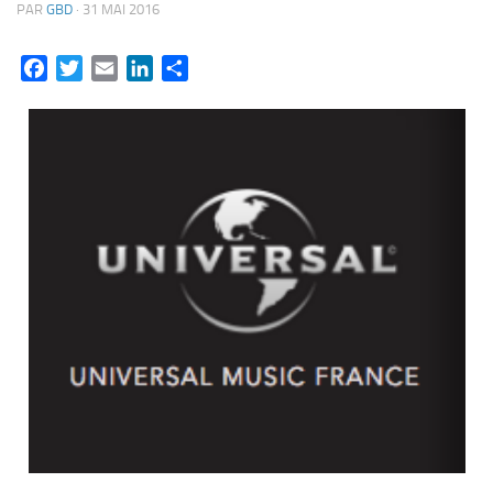
PAR
GBD
·
31 MAI 2016
Facebook
Twitter
Email
LinkedIn
Partager