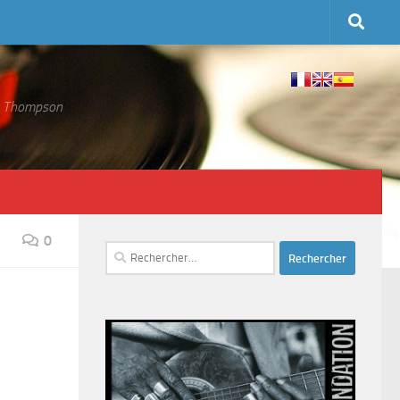
 S. Thompson
0
Rechercher :