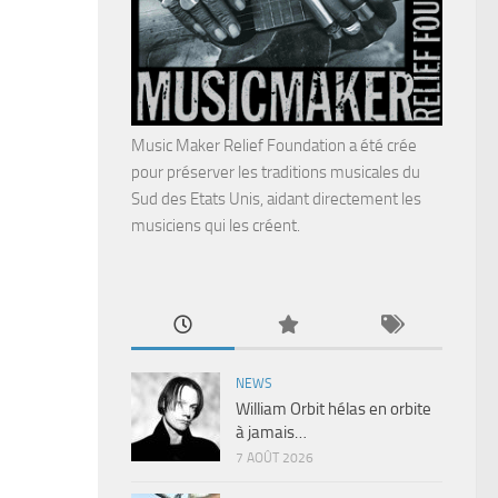
Music Maker Relief Foundation a été crée
pour préserver les traditions musicales du
Sud des Etats Unis, aidant directement les
musiciens qui les créent.
NEWS
William Orbit hélas en orbite
à jamais…
7 AOÛT 2026