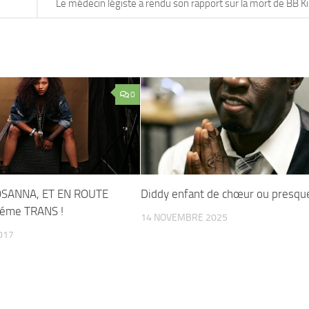
Le médecin légiste a rendu son rapport sur la mort de BB K
0
SANNA, ET EN ROUTE
Diddy enfant de chœur ou presqu
éme TRANS !
14 NOVEMBRE 2025
017