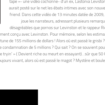
tape »- une vidéo cochonne- d’un ex, Lastonia Leviston,
aurait posté sur le net les ébats intimes avec son nouv
friend. Dans cette vidéo de 13 minutes datée de 2009,
joue les narrateurs, adressant plusieurs remarqu
désagréables que pornos sur Levinston et le rappeur Ri
ustement conçu avec Levinston. Pour mémoire, selon les estima
e de 155 millions de dollars ! Alors où est passé le grisbi ? 
tte condamnation de 5 millions ? Qui sait ? On se souvient po
e tryin’ » ( Devient riche ou meurt en essayant)…sûr que 50 
oujours vivant, alors où est passé le magot ? Mystère et boule