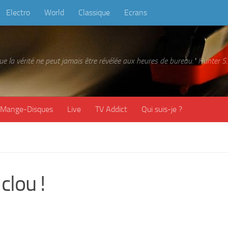
Electro
World
Classique
Ecrans
 que la vérité ne peut jamais être révélée aux heures de bureau." Hunter
Mange-Disques
Live
TV Addict
Qui suis-je ?
clou !