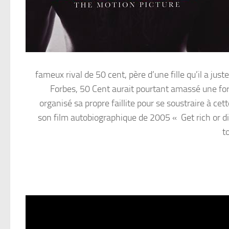
fameux rival de 50 cent, père d’une fille qu’il a j
Forbes, 50 Cent aurait pourtant amassé une fortun
organisé sa propre faillite pour se soustraire à ce
son film autobiographique de 2005 « Get rich or di
t