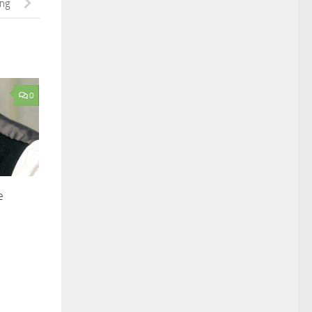
ing
0
e