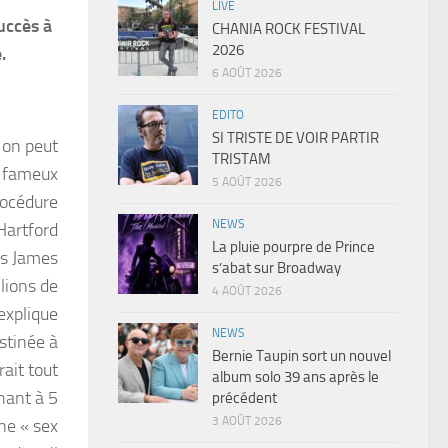
LIVE
uccès à
CHANIA ROCK FESTIVAL
2026
.
6 AOÛT 2026
EDITO
SI TRISTE DE VOIR PARTIR
 on peut
TRISTAM
e fameux
5 AOÛT 2026
rocédure
NEWS
Hartford
La pluie pourpre de Prince
is James
s’abat sur Broadway
llions de
4 AOÛT 2026
 explique
NEWS
stinée à
Bernie Taupin sort un nouvel
rait tout
album solo 39 ans après le
nant à 5
précédent
3 AOÛT 2026
ne « sex