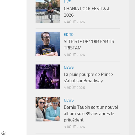
LIVE
CHANIA ROCK FESTIVAL
2026
6 AOÛT 2026
EDITO
SI TRISTE DE VOIR PARTIR
TRISTAM
5 AOÛT 2026
NEWS
La pluie pourpre de Prince
s’abat sur Broadway
4 AOÛT 2026
NEWS
Bernie Taupin sort un nouvel
album solo 39 ans après le
précédent
3 AOÛT 2026
sic,