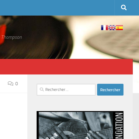
 S. Thompson
0
Rechercher :