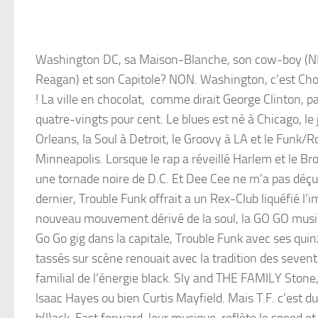
Washington DC, sa Maison-Blanche, son cow-boy (N
Reagan) et son Capitole? NON. Washington, c’est Cho
! La ville en chocolat, comme dirait George Clinton, p
quatre-vingts pour cent. Le blues est né à Chicago, le
Orleans, la Soul à Detroit, le Groovy à LA et le Funk/R
Minneapolis. Lorsque le rap a réveillé Harlem et le Bro
une tornade noire de D.C. Et Dee Cee ne m’a pas déçu
dernier, Trouble Funk offrait a un Rex-Club liquéfié l’
nouveau mouvement dérivé de la soul, la GO GO musi
Go Go gig dans la capitale, Trouble Funk avec ses qui
tassés sur scène renouait avec la tradition des seventi
familial de l’énergie black. Sly and THE FAMILY Stone
lsaac Hayes ou bien Curtis Mayfield. Mais T.F. c’est du