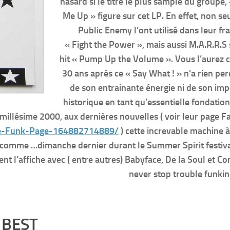
hasard si le titre le plus samplé du groupe
Me Up » figure sur cet LP. En effet, non s
Public Enemy l’ont utilisé dans leur fr
« Fight the Power », mais aussi M.A.R.R.S 
hit « Pump Up the Volume ». Vous l’aurez 
30 ans après ce « Say What ! » n’a rien per
de son entrainante énergie ni de son im
historique en tant qu’essentielle fondation 
 millésime 2000, aux dernières nouvelles ( voir leur page 
ble-Funk-Page-164882714889/
) cette increvable machine 
, comme …dimanche dernier durant le Summer Spirit festiva
ent l’affiche avec ( entre autres) Babyface, De la Soul et
never stop trouble funkin
e BEST