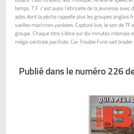
b(l)ack. Fast forward, leur musique, reflète le speed et
temps. T.F. c’est aussi l’étincelle de la jeunesse avec
ados dont la pèche rappelle plus les groupes anglais fr
vieilles machines yankees. Capturé live, le son de TF 
groupe. Chaque titre s’étire sur dix minutes intenses 
méga-centrale pacifiste. Car Trouble Funk sait brader 
Publié dans le numéro 226 d