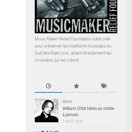
Music Maker Relief Foundation a été crée
pour préserver les traditions musicales du
Sud des Etats Unis, aidant directement les
musiciens qui les créent.
NEWS
William Orbit hélas en orbite
à jamais…
7 AOÛT 2026