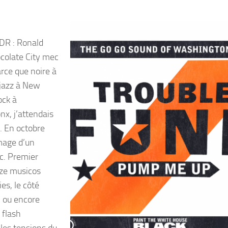
DR : Ronald
colate City mec
arce que noire à
 jazz à New
ock à
nx, j’attendais
. En octobre
image d’un
c. Premier
nze musicos
es, le côté
, ou encore
 flash