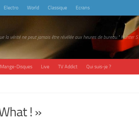
Electro
World
Classique
Ecrans
 que la vérité ne peut jamais être révélée aux heures de bureau." Hunter
Mange-Disques
Live
TV Addict
Qui suis-je ?
What ! »