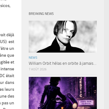
sicos,
BREAKING NEWS
ait déjà
 US) est
d’être un
cène que
NEWS
gitée et
William Orbit hélas en orbite à jamais…
 intense
7 AOÛT 2026
DC était
eur dans
es leurs
’une des
rs pas un