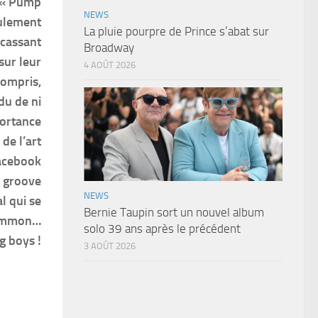
, « Pump
NEWS
eulement
La pluie pourpre de Prince s’abat sur
acassant
Broadway
sur leur
4 AOÛT 2026
compris,
du de ni
portance
de l’art
Facebook
à groove
NEWS
l qui se
Bernie Taupin sort un nouvel album
 Common…
solo 39 ans après le précédent
g boys !
3 AOÛT 2026