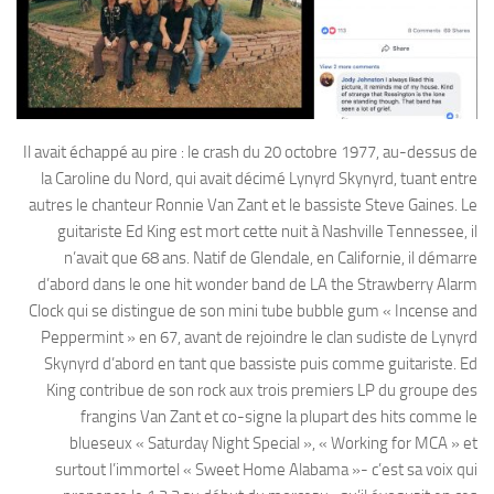
Il avait échappé au pire : le crash du 20 octobre 1977, au-dessus de
la Caroline du Nord, qui avait décimé Lynyrd Skynyrd, tuant entre
autres le chanteur Ronnie Van Zant et le bassiste Steve Gaines. Le
guitariste Ed King est mort cette nuit à Nashville Tennessee, il
n’avait que 68 ans. Natif de Glendale, en Californie, il démarre
d’abord dans le one hit wonder band de LA the Strawberry Alarm
Clock qui se distingue de son mini tube bubble gum « Incense and
Peppermint » en 67, avant de rejoindre le clan sudiste de Lynyrd
Skynyrd d’abord en tant que bassiste puis comme guitariste. Ed
King contribue de son rock aux trois premiers LP du groupe des
frangins Van Zant et co-signe la plupart des hits comme le
blueseux « Saturday Night Special », « Working for MCA » et
surtout l’immortel « Sweet Home Alabama »- c’est sa voix qui