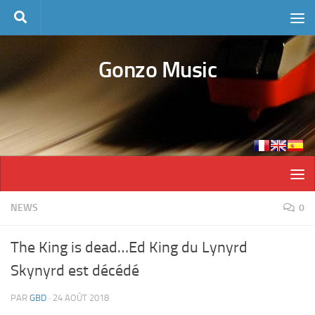
Skip to content
Gonzo Music
NEWS
0
The King is dead…Ed King du Lynyrd
Skynyrd est décédé
PAR
GBD
·
24 AOÛT 2018