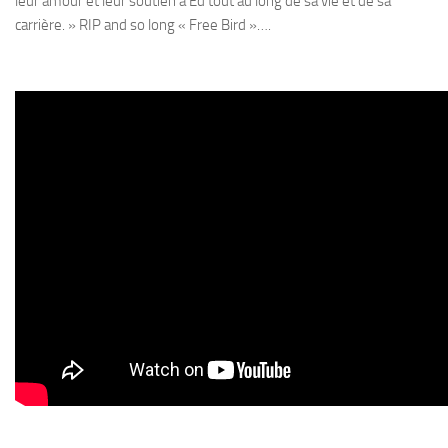
leur amour et leur soutien à Ed tout au long de sa vie et de sa
carrière. » RIP and so long « Free Bird »….