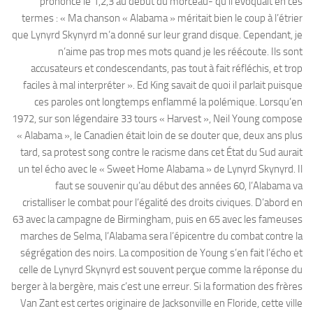
prononce le 1,2,3 au début du morceau- qu’il évoquait en ces
termes : « Ma chanson « Alabama » méritait bien le coup à l’étrier
que Lynyrd Skynyrd m’a donné sur leur grand disque. Cependant, je
n’aime pas trop mes mots quand je les réécoute. Ils sont
accusateurs et condescendants, pas tout à fait réfléchis, et trop
faciles à mal interpréter ». Ed King savait de quoi il parlait puisque
ces paroles ont longtemps enflammé la polémique. Lorsqu’en
1972, sur son légendaire 33 tours « Harvest », Neil Young compose
« Alabama », le Canadien était loin de se douter que, deux ans plus
tard, sa protest song contre le racisme dans cet État du Sud aurait
un tel écho avec le « Sweet Home Alabama » de Lynyrd Skynyrd. Il
faut se souvenir qu’au début des années 60, l’Alabama va
cristalliser le combat pour l’égalité des droits civiques. D’abord en
63 avec la campagne de Birmingham, puis en 65 avec les fameuses
marches de Selma, l’Alabama sera l’épicentre du combat contre la
ségrégation des noirs. La composition de Young s’en fait l’écho et
celle de Lynyrd Skynyrd est souvent perçue comme la réponse du
berger à la bergère, mais c’est une erreur. Si la formation des frères
Van Zant est certes originaire de Jacksonville en Floride, cette ville