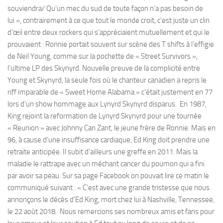
souviendra/ Qu’un mec du sud de toute façon n’a pas besoin de
lui », contrairement à ce que tout le monde croit, c’est juste un clin
d’œil entre deux rockers qui s’appréciaient mutuellement et qui le
prouvaient : Ronnie portait souvent sur scène des T shifts à l’effigie
de Neil Young, comme sur la pochette de « Street Survivors »,
l’ultime LP des Skynyrd. Nouvelle preuve de la complicité entre
Young et Skynyrd, la seule fois où le chanteur canadien a repris le
riff imparable de « Sweet Home Alabama » c’était justement en 77
lors d’un show hommage aux Lynyrd Skynyrd disparus. En 1987,
King rejoint la reformation de Lynyrd Skynyrd pour une tournée
« Reunion » avec Johnny Can Zant, le jeune frère de Ronnie. Mais en
96, à cause d’une insuffisance cardiaque, Ed King doit prendre une
retraite anticipée. Il subit d’ailleurs une greffe en 2011. Mais la
maladie le rattrape avec un méchant cancer du poumon qui a fini
par avoir sa peau. Sur sa page Facebook on pouvait lire ce matin le
communiqué suivant : « C’est avec une grande tristesse que nous
annonçons le décès d’Ed King, mort chez lui à Nashville, Tennessee,
le 22 août 2018. Nous remercions ses nombreux amis et fans pour