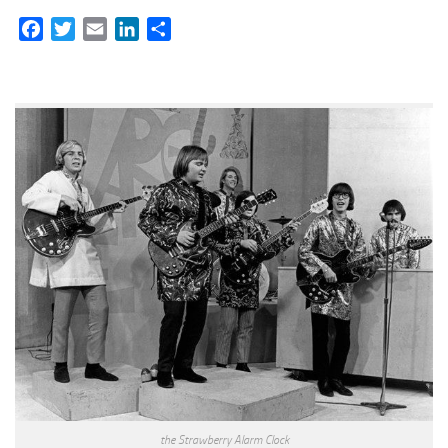
Facebook
Twitter
Email
LinkedIn
Partager
the Strawberry Alarm Clock