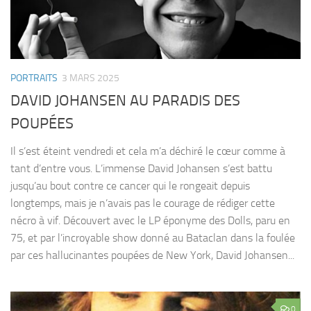
PORTRAITS
3 MARS 2025
DAVID JOHANSEN AU PARADIS DES
POUPÉES
Il s’est éteint vendredi et cela m’a déchiré le cœur comme à
tant d’entre vous. L’immense David Johansen s’est battu
jusqu’au bout contre ce cancer qui le rongeait depuis
longtemps, mais je n’avais pas le courage de rédiger cette
nécro à vif. Découvert avec le LP éponyme des Dolls, paru en
75, et par l’incroyable show donné au Bataclan dans la foulée
par ces hallucinantes poupées de New York, David Johansen...
0