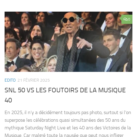
0
EDITO
21 FÉVRIER 2025
SNL 50 VS LES FOUTOIRS DE LA MUSIQUE
40
En 2025, il n’y a décidément toujours pas photo, surtout si l’on
superpose les célébrations quasi simultanées des 50 ans du
mythique Saturday Night Live et les 40 ans des Victoires de la
Musique. Car malgré toute la nausée que peut nous infliger