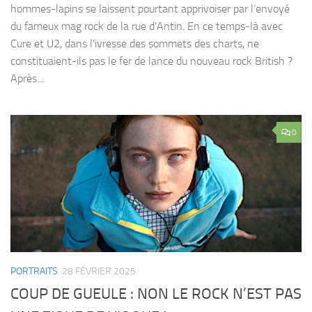
hommes-lapins se laissent pourtant apprivoiser par l’envoyé
du fameux mag rock de la rue d’Antin. En ce temps-là avec
Cure et U2, dans l’ivresse des sommets des charts, ne
constituaient-ils pas le fer de lance du nouveau rock British ?
Après...
0
PORTRAITS
28 FÉVRIER 2025
COUP DE GUEULE : NON LE ROCK N’EST PAS