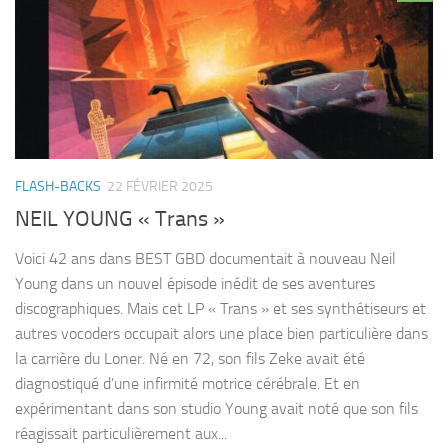
FLASH-BACKS
22 FÉVRIER 2025
NEIL YOUNG « Trans »
Voici 42 ans dans BEST GBD documentait à nouveau Neil
Young dans un nouvel épisode inédit de ses aventures
discographiques. Mais cet LP « Trans » et ses synthétiseurs et
autres vocoders occupait alors une place bien particulière dans
la carrière du Loner. Né en 72, son fils Zeke avait été
diagnostiqué d’une infirmité motrice cérébrale. Et en
expérimentant dans son studio Young avait noté que son fils
réagissait particulièrement aux...