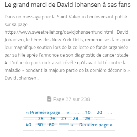
Le grand merci de David Johansen à ses fans
Dans un message pour la Saint Valentin bouleversant publié
sur sa page
https://www.sweetrelief.org/davidjohansenfund.html David
Johansen, le héros des New York Dolls, remercie ses fans pour
leur magnifique soutien lors de la collecte de fonds organisée
par sa fille après l’annonce de son diagnostic de cancer stade
4. L’icône du punk rock avait révélé qu’il avait lutté contre la
maladie « pendant la majeure partie de la dernière décennie ».
David Johansen...
Page 27 sur 238
« Première page
«
…
10
20
…
25
26
27
28
29
…
40
50
60
…
»
Dernière page »