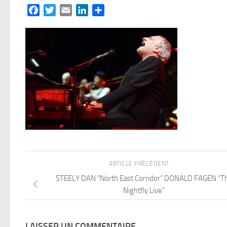
Facebook
Twitter
Email
LinkedIn
Partager
ARTICLE PRÉCÉDENT
STEELY DAN “North East Corridor” DONALD FAGEN “T
Nightfly Live”
LAISSER UN COMMENTAIRE