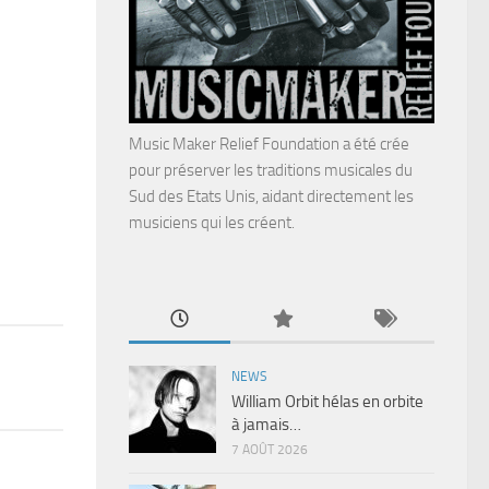
Music Maker Relief Foundation a été crée
pour préserver les traditions musicales du
Sud des Etats Unis, aidant directement les
musiciens qui les créent.
NEWS
William Orbit hélas en orbite
à jamais…
7 AOÛT 2026