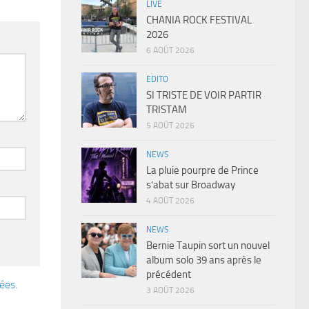
LIVE
CHANIA ROCK FESTIVAL
2026
6 AOÛT 2026
EDITO
SI TRISTE DE VOIR PARTIR
TRISTAM
5 AOÛT 2026
NEWS
La pluie pourpre de Prince
s’abat sur Broadway
4 AOÛT 2026
NEWS
Bernie Taupin sort un nouvel
album solo 39 ans après le
précédent
tées
.
3 AOÛT 2026