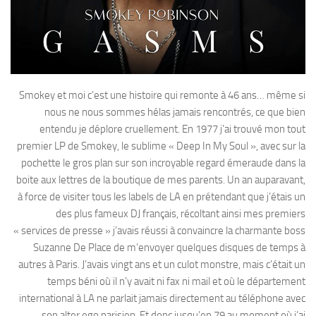
Smokey et moi c’est une histoire qui remonte à 46 ans… même si
nous ne nous sommes hélas jamais rencontrés, ce que bien
entendu je déplore cruellement. En 1977 j’ai trouvé mon tout
premier LP de Smokey, le sublime « Deep In My Soul », avec sur la
pochette le gros plan sur son incroyable regard émeraude dans la
boite aux lettres de la boutique de mes parents. Un an auparavant,
à force de visiter tous les labels de LA en prétendant que j’étais un
des plus fameux DJ français, récoltant ainsi mes premiers
« services de presse » j’avais réussi à convaincre la charmante boss
Suzanne De Place de m’envoyer quelques disques de temps à
autres à Paris. J’avais vingt ans et un culot monstre, mais c’était un
temps béni où il n’y avait ni fax ni mail et où le département
international à LA ne parlait jamais directement au téléphone avec
son alter ego parisien. Et donc jusqu’en 79 au moment où j’ai