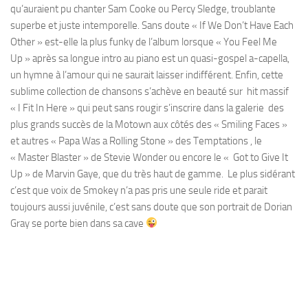
qu’auraient pu chanter Sam Cooke ou Percy Sledge, troublante
superbe et juste intemporelle. Sans doute « If We Don’t Have Each
Other » est-elle la plus funky de l’album lorsque « You Feel Me
Up » après sa longue intro au piano est un quasi-gospel a-capella,
un hymne à l’amour qui ne saurait laisser indifférent. Enfin, cette
sublime collection de chansons s’achève en beauté sur hit massif
« I Fit In Here » qui peut sans rougir s’inscrire dans la galerie des
plus grands succès de la Motown aux côtés des « Smiling Faces »
et autres « Papa Was a Rolling Stone » des Temptations , le
« Master Blaster » de Stevie Wonder ou encore le « Got to Give It
Up » de Marvin Gaye, que du très haut de gamme. Le plus sidérant
c’est que voix de Smokey n’a pas pris une seule ride et parait
toujours aussi juvénile, c’est sans doute que son portrait de Dorian
Gray se porte bien dans sa cave