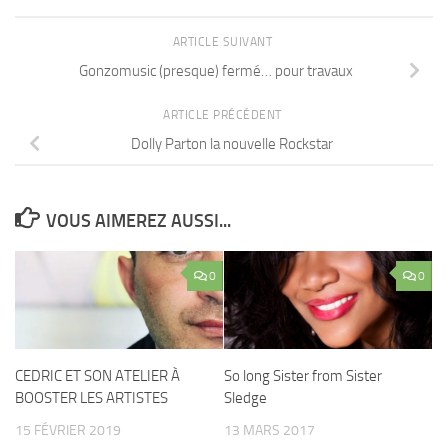
ARTICLE SUIVANT
Gonzomusic (presque) fermé… pour travaux
ARTICLE PRÉCÉDENT
Dolly Parton la nouvelle Rockstar
VOUS AIMEREZ AUSSI...
0
0
CEDRIC ET SON ATELIER À
So long Sister from Sister
BOOSTER LES ARTISTES
Sledge
15 FÉVRIER 2019
13 MARS 2017