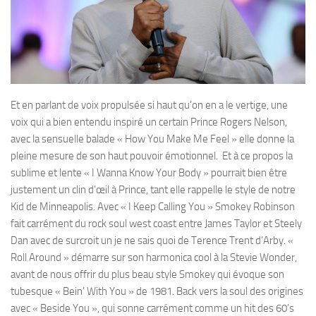
Et en parlant de voix propulsée si haut qu’on en a le vertige, une
voix qui a bien entendu inspiré un certain Prince Rogers Nelson,
avec la sensuelle balade « How You Make Me Feel » elle donne la
pleine mesure de son haut pouvoir émotionnel. Et à ce propos la
sublime et lente « I Wanna Know Your Body » pourrait bien être
justement un clin d’œil à Prince, tant elle rappelle le style de notre
Kid de Minneapolis. Avec « I Keep Calling You » Smokey Robinson
fait carrément du rock soul west coast entre James Taylor et Steely
Dan avec de surcroit un je ne sais quoi de Terence Trent d’Arby. «
Roll Around » démarre sur son harmonica cool à la Stevie Wonder,
avant de nous offrir du plus beau style Smokey qui évoque son
tubesque « Bein’ With You » de 1981. Back vers la soul des origines
avec « Beside You », qui sonne carrément comme un hit des 60’s