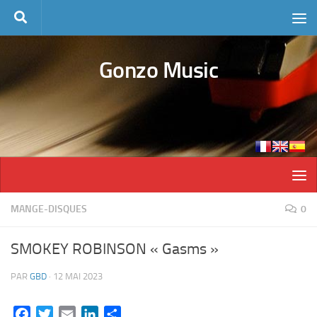
Skip to content
Gonzo Music
MANGE-DISQUES
0
SMOKEY ROBINSON « Gasms »
PAR
GBD
·
12 MAI 2023
Facebook
Twitter
Email
LinkedIn
Partager