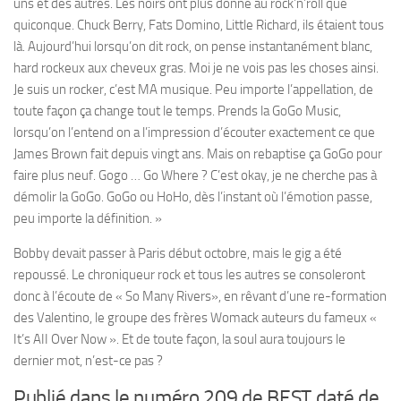
uns et des autres. Les noirs ont plus donné au rock’n’roll que
quiconque. Chuck Berry, Fats Domino, Little Richard, ils étaient tous
là. Aujourd’hui lorsqu’on dit rock, on pense instantanément blanc,
hard rockeux aux cheveux gras. Moi je ne vois pas les choses ainsi.
Je suis un rocker, c’est MA musique. Peu importe l’appellation, de
toute façon ça change tout le temps. Prends la GoGo Music,
lorsqu’on l’entend on a l’impression d’écouter exactement ce que
James Brown fait depuis vingt ans. Mais on rebaptise ça GoGo pour
faire plus neuf. Gogo … Go Where ? C’est okay, je ne cherche pas à
démolir la GoGo. GoGo ou HoHo, dès l’instant où l’émotion passe,
peu importe la définition. »
Bobby devait passer à Paris début octobre, mais le gig a été
repoussé. Le chroniqueur rock et tous les autres se consoleront
donc à l’écoute de « So Many Rivers», en rêvant d’une re-formation
des Valentino, le groupe des frères Womack auteurs du fameux «
It’s AII Over Now ». Et de toute façon, la soul aura toujours le
dernier mot, n’est-ce pas ?
Publié dans le numéro 209 de BEST daté de