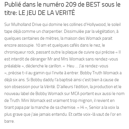
Publié dans le numéro 209 de BEST sous le
titre: LE JEU DE LA VERITÉ
Sur Mulholland Drive qui domine les collines d’Hollywood, le soleil
tape déjà comme un charpentier. Dissimulée par la végétation, à
quelques centaines de mètres, la maison des Womack parait
encore assoupie. 10 am et quelques cafés dans le nez, le
chroniqueur rock, passant outre la plaque de cuivre qui précise « Il
est interdit de déranger Mr and Mrs Womack sans rendez-vous
préalable », déclenche le carillon. « Heu … J’ai rendez-vous
», précise t-il au gamin qui l’invite à entrer. Bobby Truth Womack a
déjà six ans. Si Bobby daddy l’a baptisé ainsi c’est bien à cause de
son obsession pour la Vérité. D’ailleurs l’édition, la production et le
nouveau label de Bobby Womack sur MCA portent eux aussi le nom
de Truth. Mini Womack est vraiment trop mignon, il revient en
tirant papa par la manche de sa chemise. « Hi », Senior a la voix la
plus grave que j’aie jamais entendu. Et cette voix-là vaut de l’or en
barre.