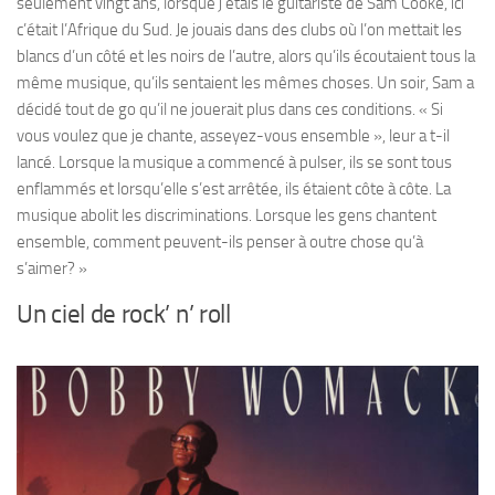
seulement vingt ans, lorsque j’étais le guitariste de Sam Cooke, ici
c’était l’Afrique du Sud. Je jouais dans des clubs où l’on mettait les
blancs d’un côté et les noirs de l’autre, alors qu’ils écoutaient tous la
même musique, qu’ils sentaient les mêmes choses. Un soir, Sam a
décidé tout de go qu’il ne jouerait plus dans ces conditions. « Si
vous voulez que je chante, asseyez-vous ensemble », leur a t-il
lancé. Lorsque la musique a commencé à pulser, ils se sont tous
enflammés et lorsqu’elle s’est arrêtée, ils étaient côte à côte. La
musique abolit les discriminations. Lorsque les gens chantent
ensemble, comment peuvent-ils penser à outre chose qu’à
s’aimer? »
Un ciel de rock’ n’ roll