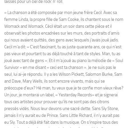
laissés pour un ciel de rock’ n’ roll.
« La chanson a été composée par mon jeune frère Cecil. Avec sa
femme Linda, la propre fille de Sam Cooke, ils chantent sous le nom
Womack and Womack. Cécil était un soir dans cette pièce et il
observait les photos encadrées sur les murs, des portraits d’amis
qui nous avaient quittés, des gens avec lesquels j’avais joué jadis.
Cecil m’a dit: « C’est fascinant, tu as juste quarante ans, ce qui n’est
pas vieux et pourtant tu as déjà touché à tant de styles. Man, tu as
joué avec tant de gens ». Et il m’a joué au piano la mélodie de « Soul
Survivor » en me disant « ceci est ta chanson ». Je ne suis pas le
seul, lui ai-je répondu. Il y a les Wilson Pickett, Salomon Burke, Sam
and Dave, Mary Wells, ils sont encore vivants, mais qui se
préoccupe d’eux? Hé man, tu veux que je te confie mon vieux rêve?
Un jour, je monterai un label, « Yesterday Records» et je signerai
tous ces artistes pour prouver qu’ils ne sont pas des citrons
pressés vidés. Nous leur devons une sacré dette. Sans Sly Stone,
jamais il n’y aurait eu de Prince. Sans Little Richard, il n’y aurait pas
eu Sly. Tout a déjà été fait dans la musique. On s’inspire tous des