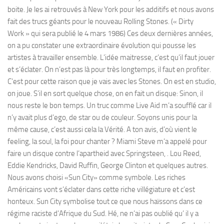
boite. Je les ai retrouvés à New York pour les additifs et nous avons
fait des trucs géants pour le nouveau Rolling Stones. (« Dirty
Work » qui sera publié le 4 mars 1986) Ces deux dernières années,
on a pu constater une extraordinaire évolution qui pousse les
artistes à travailler ensemble. L’idée maitresse, c’est qu’il faut jouer
et s’éclater. On n’est pas là pour très longtemps, il faut en profiter.
C’est pour cette raison que je vais avec les Stones. On est en studio,
on joue. S’il en sort quelque chose, on en fait un disque: Sinon, il
nous reste le bon temps. Un truc comme Live Aid m’a soufflé car il
n’y avait plus d’ego, de star ou de couleur. Soyons unis pour la
même cause, c’est aussi cela la Vérité. A ton avis, d’où vient le
feeling, la soul, la foi pour chanter ? Miami Steve m’a appelé pour
faire un disque contre l’apartheid avec Springsteen, . Lou Reed,
Eddie Kendricks, David Ruffin, George Clinton et quelques autres.
Nous avons choisi «Sun City» comme symbole. Les riches
Américains vont s’éclater dans cette riche villégiature et c’est
honteux. Sun City symbolise tout ce que nous haïssons dans ce
régime raciste d’Afrique du Sud. Hé, ne n’ai pas oublié qu’ il y a