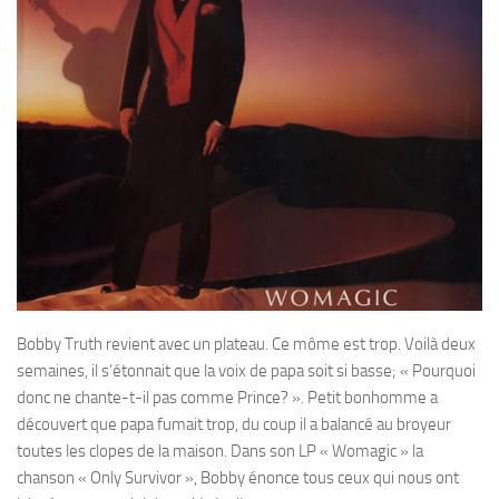
Bobby Truth revient avec un plateau. Ce môme est trop. Voilà deux
semaines, il s’étonnait que la voix de papa soit si basse; « Pourquoi
donc ne chante-t-il pas comme Prince? ». Petit bonhomme a
découvert que papa fumait trop, du coup il a balancé au broyeur
toutes les clopes de la maison. Dans son LP « Womagic » la
chanson « Only Survivor », Bobby énonce tous ceux qui nous ont