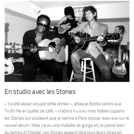
En studio avec les Stones
« J’ai été assez occupé cette année », attaque Bobby tandis que
Truth file en quête de café, « d’abord il y a eu mes fidèles copains
les Stones qui voulaient que je vienne à Paris bosser avec eux sur le
nouvel album. Mais j’ai eu une maladie de gorge et j’ai passé bien
du temps à l’hôpital. Les Stones avaient déjà tous leurs titres en