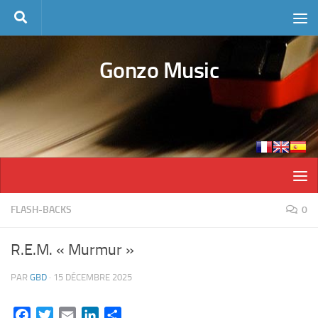
Skip to content
Gonzo Music
FLASH-BACKS
0
R.E.M. « Murmur »
PAR
GBD
·
15 DÉCEMBRE 2025
Facebook
Twitter
Email
LinkedIn
Partager