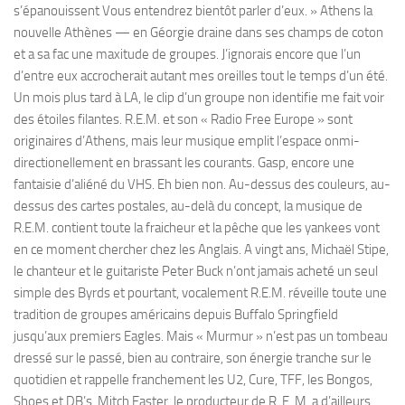
s’épanouissent Vous entendrez bientôt parler d’eux. » Athens la
nouvelle Athènes — en Géorgie draine dans ses champs de coton
et a sa fac une maxitude de groupes. J’ignorais encore que l’un
d’entre eux accrocherait autant mes oreilles tout le temps d’un été.
Un mois plus tard à LA, le clip d’un groupe non identifie me fait voir
des étoiles filantes. R.E.M. et son « Radio Free Europe » sont
originaires d’Athens, mais leur musique emplit l’espace onmi-
directionellement en brassant les courants. Gasp, encore une
fantaisie d’aliéné du VHS. Eh bien non. Au-dessus des couleurs, au-
dessus des cartes postales, au-delà du concept, la musique de
R.E.M. contient toute la fraicheur et la pêche que les yankees vont
en ce moment chercher chez les Anglais. A vingt ans, Michaël Stipe,
le chanteur et le guitariste Peter Buck n’ont jamais acheté un seul
simple des Byrds et pourtant, vocalement R.E.M. réveille toute une
tradition de groupes américains depuis Buffalo Springfield
jusqu’aux premiers Eagles. Mais « Murmur » n’est pas un tombeau
dressé sur le passé, bien au contraire, son énergie tranche sur le
quotidien et rappelle franchement les U2, Cure, TFF, les Bongos,
Shoes et DB’s. Mitch Easter, le producteur de R. E .M, a d’ailleurs