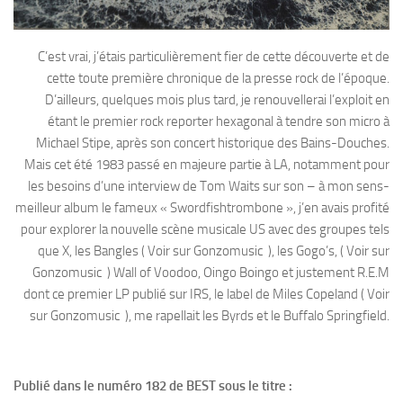
C’est vrai, j’étais particulièrement fier de cette découverte et de
cette toute première chronique de la presse rock de l’époque.
D’ailleurs, quelques mois plus tard, je renouvellerai l’exploit en
étant le premier rock reporter hexagonal à tendre son micro à
Michael Stipe, après son concert historique des Bains-Douches.
Mais cet été 1983 passé en majeure partie à LA, notamment pour
les besoins d’une interview de Tom Waits sur son – à mon sens-
meilleur album le fameux « Swordfishtrombone », j’en avais profité
pour explorer la nouvelle scène musicale US avec des groupes tels
que X, les Bangles ( Voir sur Gonzomusic ), les Gogo’s, ( Voir sur
Gonzomusic ) Wall of Voodoo, Oingo Boingo et justement R.E.M
dont ce premier LP publié sur IRS, le label de Miles Copeland ( Voir
sur Gonzomusic ), me rapellait les Byrds et le Buffalo Springfield.
Publié dans le numéro 182 de BEST sous le titre :