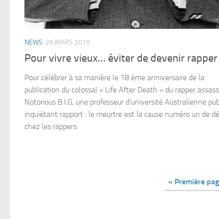
NEWS
26 MARS 2015
Pour vivre vieux… éviter de devenir rapper
Pour célébrer à sa manière le 18 ème anniversaire de la
publication du colossal « Life After Death » du rapper assas
Notorious B.I.G, une professeur d’université Australienne pub
inquiétant rapport : le meurtre est la cause numéro un de d
chez les rappers.
« Première pa