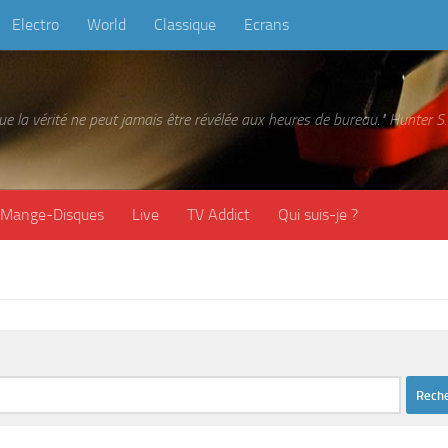
Electro
World
Classique
Ecrans
 que la vérité ne peut jamais être révélée aux heures de bureau." Hunter
Mange-Disques
Live
TV Addict
Qui suis-je ?