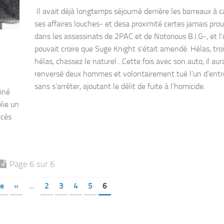
Il avait déjà longtemps séjourné derrière les barreaux à 
ses affaires louches- et desa proximité certes jamais pro
dans les assassinats de 2PAC et de Notorious B.I.G-, et l
pouvait croire que Suge Knight s’était amendé. Hélas, troi
hélas, chassez le naturel…Cette fois avec son auto, il aur
renversé deux hommes et volontairement tué l’un d’entr
sans s’arrêter, ajoutant le délit de fuite à l’homicide.
siné
lie un
écès
Page 6 sur 6
ge
«
…
2
3
4
5
6