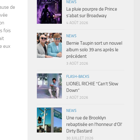
NEWS
cause de
La pluie pourpre de Prince
uvée
s’abat sur Broadway
’on
4 AOÛT 2026
s fois
NEWS
ait
Bernie Taupin sort un nouvel
e eux
album solo 39 ans après le
précédent
3 AOÛT 2026
FLASH-BACKS
LIONEL RICHIE “Can’t Slow
Down”
2 AOÛT 2026
NEWS
Une rue de Brooklyn
rebaptisée en l’honneur d’Ol’
Dirty Bastard
30 JUILLET 2026