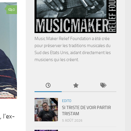
0
Music Maker Relief Foundation a été crée
pour préserver les traditions musicales du
Sud des Etats Unis, aidant directement les
musiciens qui les créent.
EDITO
SI TRISTE DE VOIR PARTIR
TRISTAM
 l’ex-
5 AOÛT 2026