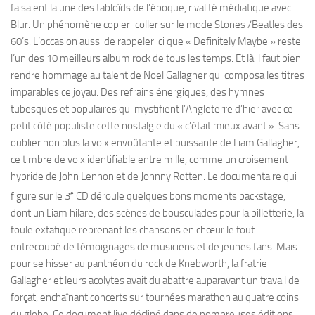
faisaient la une des tabloïds de l’époque, rivalité médiatique avec
Blur. Un phénomène copier-coller sur le mode Stones /Beatles des
60’s. L’occasion aussi de rappeler ici que « Definitely Maybe » reste
l’un des 10 meilleurs album rock de tous les temps. Et là il faut bien
rendre hommage au talent de Noël Gallagher qui composa les titres
imparables ce joyau. Des refrains énergiques, des hymnes
tubesques et populaires qui mystifient l’Angleterre d’hier avec ce
petit côté populiste cette nostalgie du « c’était mieux avant ». Sans
oublier non plus la voix envoûtante et puissante de Liam Gallagher,
ce timbre de voix identifiable entre mille, comme un croisement
hybride de John Lennon et de Johnny Rotten. Le documentaire qui
e
figure sur le 3
CD déroule quelques bons moments backstage,
dont un Liam hilare, des scènes de bousculades pour la billetterie, la
foule extatique reprenant les chansons en chœur le tout
entrecoupé de témoignages de musiciens et de jeunes fans. Mais
pour se hisser au panthéon du rock de Knebworth, la fratrie
Gallagher et leurs acolytes avait du abattre auparavant un travail de
forçat, enchaînant concerts sur tournées marathon au quatre coins
du globe. Ce document live décliné dans de nombreuses éditions