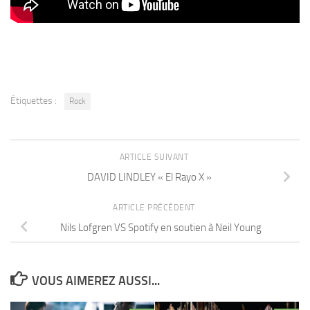
Étiquettes :
Rock
ARTICLE SUIVANT
DAVID LINDLEY « El Rayo X »
ARTICLE PRÉCÉDENT
Nils Lofgren VS Spotify en soutien à Neil Young
VOUS AIMEREZ AUSSI...