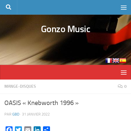
Skip to content
Gonzo Music
MANGE-DISQUES
0
OASIS « Knebworth 1996 »
PAR
GBD
·
31 JANVIER 2022
Facebook
Twitter
Email
LinkedIn
Partager