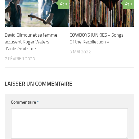
0
0
David Gilmour et sa femme
COWBOYS JUNKIES « Songs
accusent Roger Waters
Of the Recollection »
d’antisémitisme
3 MAI 2022
7 FÉVRIER 2023
LAISSER UN COMMENTAIRE
Commentaire
*