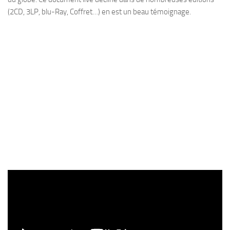
(2CD, 3LP, blu-Ray, Coffret…) en est un beau témoignage.