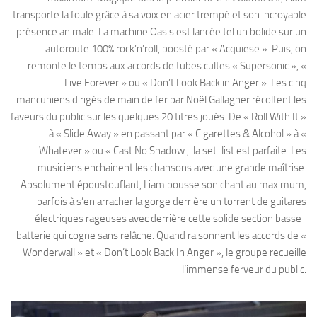
transporte la foule grâce à sa voix en acier trempé et son incroyable
présence animale. La machine Oasis est lancée tel un bolide sur un
autoroute 100% rock’n’roll, boosté par « Acquiese ». Puis, on
remonte le temps aux accords de tubes cultes « Supersonic », «
Live Forever » ou « Don’t Look Back in Anger ». Les cinq
mancuniens dirigés de main de fer par Noël Gallagher récoltent les
faveurs du public sur les quelques 20 titres joués. De « Roll With It »
à « Slide Away » en passant par « Cigarettes & Alcohol » à «
Whatever » ou « Cast No Shadow , la set-list est parfaite. Les
musiciens enchainent les chansons avec une grande maîtrise.
Absolument époustouflant, Liam pousse son chant au maximum,
parfois à s’en arracher la gorge derrière un torrent de guitares
électriques rageuses avec derrière cette solide section basse-
batterie qui cogne sans relâche. Quand raisonnent les accords de «
Wonderwall » et « Don’t Look Back In Anger », le groupe recueille
l’immense ferveur du public.