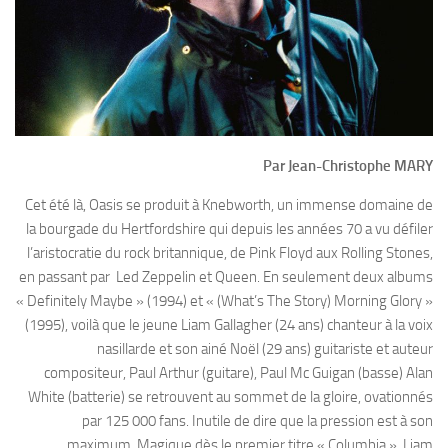
Par Jean-Christophe MARY
Cet été là, Oasis se produit à Knebworth, un immense domaine de
la bourgade du Hertfordshire qui depuis les années 70 a vu défiler
l’aristocratie du rock britannique, de Pink Floyd aux Rolling Stones,
en passant par Led Zeppelin et Queen. En seulement deux albums
« Definitely Maybe » (1994) et « (What’s The Story) Morning Glory »
(1995), voilà que le jeune Liam Gallagher (24 ans) chanteur à la voix
nasillarde et son ainé Noël (29 ans) guitariste et auteur
compositeur, Paul Arthur (guitare), Paul Mc Guigan (basse) Alan
White (batterie) se retrouvent au sommet de la gloire, ovationnés
par 125 000 fans. Inutile de dire que la pression est à son
maximum. Magique dès le premier titre « Columbia », Liam