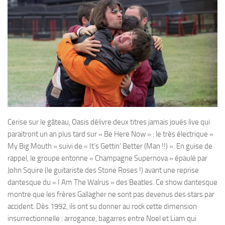
Cerise sur le gâteau, Oasis délivre deux titres jamais joués live qui
paraitront un an plus tard sur « Be Here Now » : le très électrique «
My Big Mouth » suivi de « It’s Gettin’ Better (Man !!) ». En guise de
rappel, le groupe entonne « Champagne Supernova » épaulé par
John Squire (le guitariste des Stone Roses !) avant une reprise
dantesque du « I Am The Walrus » des Beatles. Ce show dantesque
montre que les frères Gallagher ne sont pas devenus des stars par
accident. Dès 1992, ils ont su donner au rock cette dimension
insurrectionnelle : arrogance, bagarres entre Noel et Liam qui