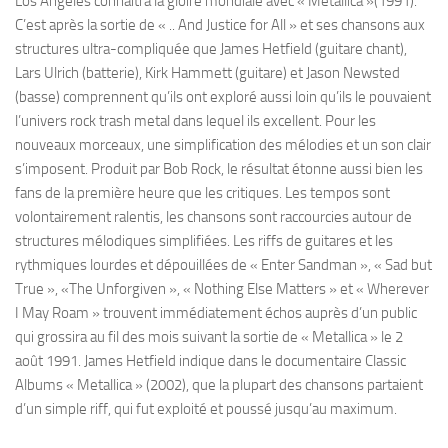
Los Angeles connaîtra la gloire mondiale avec « Metallica »(1991).
C’est après la sortie de « .. And Justice for All » et ses chansons aux
structures ultra-compliquée que James Hetfield (guitare chant),
Lars Ulrich (batterie), Kirk Hammett (guitare) et Jason Newsted
(basse) comprennent qu’ils ont exploré aussi loin qu’ils le pouvaient
l’univers rock trash metal dans lequel ils excellent. Pour les
nouveaux morceaux, une simplification des mélodies et un son clair
s’imposent. Produit par Bob Rock, le résultat étonne aussi bien les
fans de la première heure que les critiques. Les tempos sont
volontairement ralentis, les chansons sont raccourcies autour de
structures mélodiques simplifiées. Les riffs de guitares et les
rythmiques lourdes et dépouillées de « Enter Sandman », « Sad but
True », «The Unforgiven », « Nothing Else Matters » et « Wherever
I May Roam » trouvent immédiatement échos auprès d’un public
qui grossira au fil des mois suivant la sortie de « Metallica » le 2
août 1991. James Hetfield indique dans le documentaire Classic
Albums « Metallica » (2002), que la plupart des chansons partaient
d’un simple riff, qui fut exploité et poussé jusqu’au maximum.