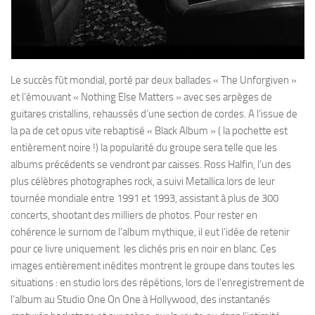
Le succès fût mondial, porté par deux ballades « The Unforgiven »
et l’émouvant « Nothing Else Matters » avec ses arpèges de
guitares cristallins, rehaussés d’une section de cordes. A l’issue de
la pa de cet opus vite rebaptisé « Black Album » ( la pochette est
entièrement noire !) la popularité du groupe sera telle que les
albums précédents se vendront par caisses. Ross Halfin, l’un des
plus célèbres photographes rock, a suivi Metallica lors de leur
tournée mondiale entre 1991 et 1993, assistant à plus de 300
concerts, shootant des milliers de photos. Pour rester en
cohérence le surnom de l’album mythique, il eut l’idée de retenir
pour ce livre uniquement les clichés pris en noir en blanc. Ces
images entièrement inédites montrent le groupe dans toutes les
situations : en studio lors des répétions, lors de l’enregistrement de
l’album au Studio One On One à Hollywood, des instantanés