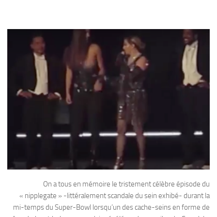
On a tous en mémoire le tristement célèbre épisode du
« nipplegate » -littéralement scandale du sein exhibé- durant la
mi-temps du Super-Bowl lorsqu’un des cache-seins en forme de