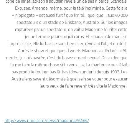
cône de Janet Jackson a soudain révélé un de ses nibards. Scandale.
Excuses. Amende, même, pour la télé incriminée. Cette fois le
« nipplegate » est aussi furtif que limité…quoi que… aux 40.000
spectateurs d’un stade de Brisbane, Australie. Sur les images
capturées par un spectateur, on voit la Madonne féliciter cette
jeune femme pour son joli corps. Et, soudain de manière
imprévisible, elle lui baisse son chemisier, révélant l’objet du délit.
Après le show et quelques Tweets Madonna a déclaré : « Ah
merde…je suis navrée, c’est du harassement sexuel. On va dire que
tu me faire la même chose si tu veux… ». La chanteuse ne s’était
pas produite tout en bas là-bas (down under !) depuis 1993. Les
Australiens savent désormais à quel sein se vouer pour exaucer
leurs veux de faire revenir très vite la Madonne !
http://www.nme.com/news/madonna/92367