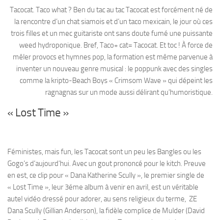
Tacocat. Taco what ? Ben du tac au tac Tacocat est forcément né de
la rencontre d’un chat siamois et d’un taco mexicain, le jour où ces
trois filles et un mec guitariste ont sans doute fumé une puissante
weed hydroponique. Bref, Taco+ cat= Tacocat. Et toc ! À force de
mêler provocs et hymnes pop, la formation est même parvenue à
inventer un nouveau genre musical : le poppunk avec des singles
comme la kripto-Beach Boys « Crimsom Wave » qui dépeint les
ragnagnas sur un mode aussi délirant qu’humoristique.
« Lost Time »
Féministes, mais fun, les Tacocat sont un peu les Bangles ou les
Gogo’s d’aujourd’hui. Avec un gout prononcé pour le kitch. Preuve
en est, ce clip pour « Dana Katherine Scully », le premier single de
« Lost Time », leur 3éme album à venir en avril, est un véritable
autel vidéo dressé pour adorer, au sens religieux du terme, ZE
Dana Scully (Gillian Anderson), la fidèle complice de Mulder (David