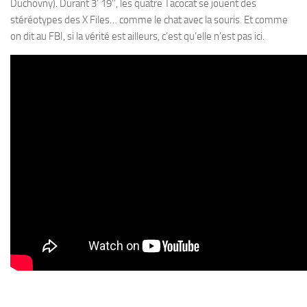
Duchovny). Durant 3’ 19’’, les quatre Tacocat se jouent des
stéréotypes des X Files… comme le chat avec la souris. Et comme
on dit au FBI, si la vérité est ailleurs, c’est qu’elle n’est pas ici.