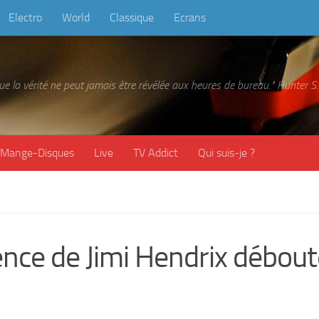
Electro
World
Classique
Ecrans
 que la vérité ne peut jamais être révélée aux heures de bureau." Hunter
Mange-Disques
Live
TV Addict
Qui suis-je ?
ience de Jimi Hendrix débou