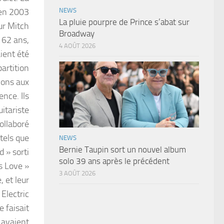
 en 2003
NEWS
La pluie pourpre de Prince s’abat sur
eur Mitch
Broadway
 62 ans,
4 AOÛT 2026
ient été
artition
tions aux
nce. Ils
itariste
ollaboré
 tels que
NEWS
Bernie Taupin sort un nouvel album
 » sorti
solo 39 ans après le précédent
s Love »
3 AOÛT 2026
 et leur
 Electric
e faisait
 avaient