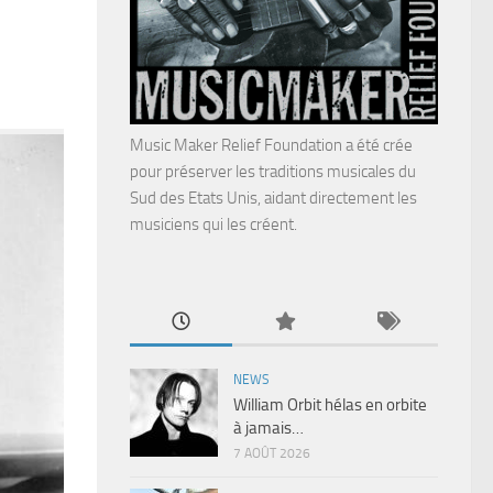
Music Maker Relief Foundation a été crée
pour préserver les traditions musicales du
Sud des Etats Unis, aidant directement les
musiciens qui les créent.
NEWS
William Orbit hélas en orbite
à jamais…
7 AOÛT 2026