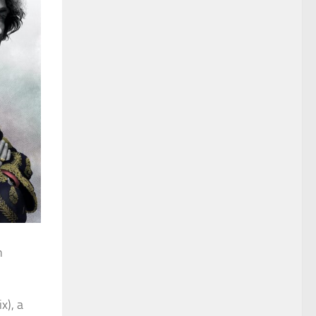
n
x), a