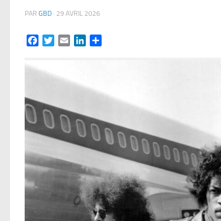
PAR
GBD
·
29 AVRIL 2026
Facebook
Twitter
Email
LinkedIn
Partager