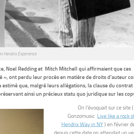
mi Hendrix Experience
e, Noel Redding et Mitch Mitchell qui affirmaient que ces
 », ont perdu leur procès en matière de droits d’auteur co
a estimé que, malgré leurs allégations, la clause du contrat
préservant ainsi un précieux statu quo juridique sur les cop
On l’évoquait sur ce site (
Gonzomusic
Live like a rock st
Hendrix Way in NY
) en février d
depuis cette date on attendait un ve