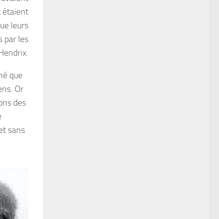
t étaient
ue leurs
s par les
Hendrix.
né que
ens. Or
ions des
e
et sans