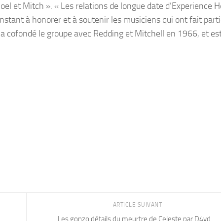
Noel et Mitch ». « Les relations de longue date d’Experience 
ant à honorer et à soutenir les musiciens qui ont fait part
ix a cofondé le groupe avec Redding et Mitchell en 1966, et es
ARTICLE SUIVANT
Les gonzo détails du meurtre de Celeste par D4vd