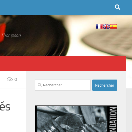
 S. Thompson
0
Rechercher :
tés