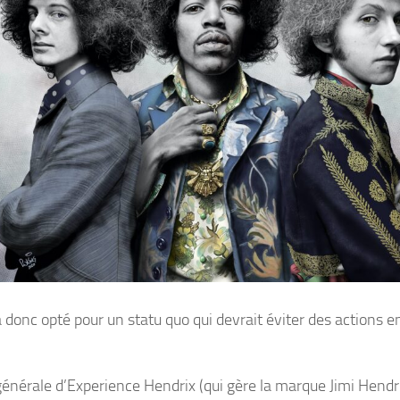
a donc opté pour un statu quo qui devrait éviter des actions e
 générale d’Experience Hendrix (qui gère la marque Jimi Hendri