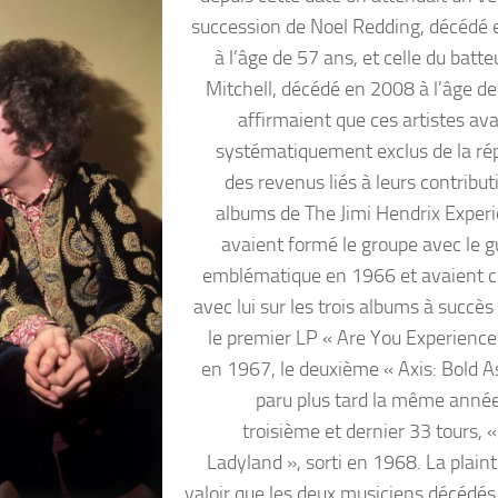
succession de Noel Redding, décédé
à l’âge de 57 ans, et celle du batt
Mitchell, décédé en 2008 à l’âge de
affirmaient que ces artistes ava
systématiquement exclus de la rép
des revenus liés à leurs contribu
albums de The Jimi Hendrix Experie
avaient formé le groupe avec le gu
emblématique en 1966 et avaient c
avec lui sur les trois albums à succès
le premier LP « Are You Experienced
en 1967, le deuxième « Axis: Bold A
paru plus tard la même année,
troisième et dernier 33 tours, «
Ladyland », sorti en 1968. La plaint
valoir que les deux musiciens décédés