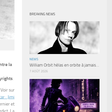
BREAKING NEWS
NEWS
ntre la
William Orbit hélas en orbite à jamais…
7 AOÛT 2026
yrights
.
 Voir sur
ar : Jimi
ernier et
rdict. La