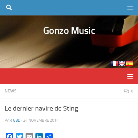
Skip to content
Gonzo Music
NEWS
0
Le dernier navire de Sting
PAR
GBD
·
24 NOVEMBRE 2014
Facebook
Twitter
Email
LinkedIn
Partager