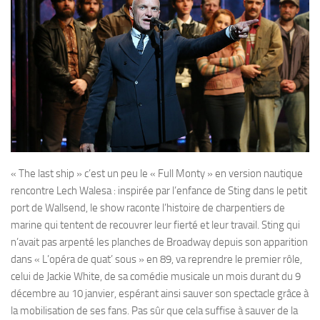
« The last ship » c’est un peu le « Full Monty » en version nautique
rencontre Lech Walesa : inspirée par l’enfance de Sting dans le petit
port de Wallsend, le show raconte l’histoire de charpentiers de
marine qui tentent de recouvrer leur fierté et leur travail. Sting qui
n’avait pas arpenté les planches de Broadway depuis son apparition
dans « L’opéra de quat’ sous » en 89, va reprendre le premier rôle,
celui de Jackie White, de sa comédie musicale un mois durant du 9
décembre au 10 janvier, espérant ainsi sauver son spectacle grâce à
la mobilisation de ses fans. Pas sûr que cela suffise à sauver de la