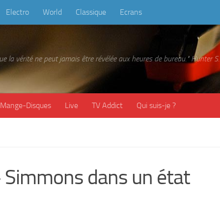
Electro
World
Classique
Ecrans
 que la vérité ne peut jamais être révélée aux heures de bureau." Hunter
Mange-Disques
Live
TV Addict
Qui suis-je ?
 » Simmons dans un état