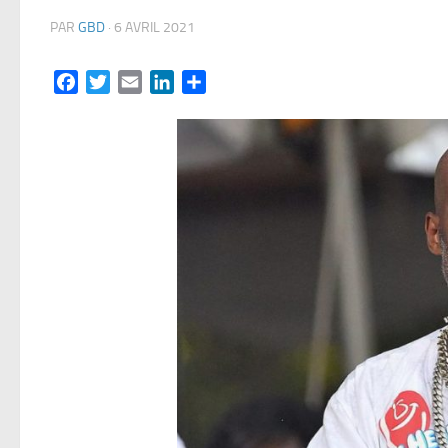
PAR
GBD
·
6 AVRIL 2021
Facebook
Twitter
Email
LinkedIn
Partager