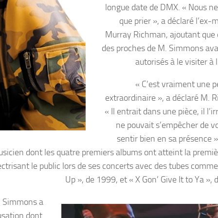
longue date de DMX. « Nous ne
que prier », a déclaré l’ex-
Murray Richman, ajoutant que 
des proches de M. Simmons ava
autorisés à le visiter à l
« C’est vraiment une 
extraordinaire », a déclaré M. 
« Il entrait dans une pièce, il l’irr
ne pouvait s’empêcher de vo
sentir bien en sa présence 
usicien dont les quatre premiers albums ont atteint la premiè
électrisant le public lors de ses concerts avec des tubes comm
Up », de 1999, et « X Gon’ Give It to Ya »,
ié, Simmons a
cusation dont