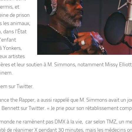
ermis, et
eine de prison
s les animaux,
 dans l’État
’enfant
 à Yonkers,
eux artistes
prières et leur soutien à M. Simmons, notamment Missy Elliott
minem.
inem sur Twitter.
ance the Rapper, a aussi rappelé que M. Simmons avait un jou
M. Bennett sur Twitter. « Je prie pour son rétablissement compl
du monde ne ramènent pas DMX à la vie, car selon TMZ, un 
tenté de réanimer X pendant 30 minutes, mais les médecins o