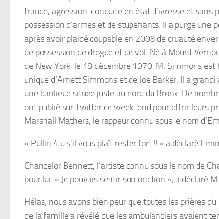
fraude, agression, conduite en état d’ivresse et sans p
possession d’armes et de stupéfiants. Il a purgé une p
après avoir plaidé coupable en 2008 de cruauté enver
de possession de drogue et de vol. Né à Mount Vernon,
de New York, le 18 décembre 1970, M. Simmons est l
unique d’Arnett Simmons et de Joe Barker. Il a grandi
une banlieue située juste au nord du Bronx. De nombr
ont publié sur Twitter ce week-end pour offrir leurs 
Marshall Mathers, le rappeur connu sous le nom d’E
« Pullin 4 u s’il vous plaît rester fort !! » a déclaré Em
Chancelor Bennett, l’artiste connu sous le nom de Ch
pour lui. « Je pouvais sentir son onction », a déclaré 
Hélas, nous avons bien peur que toutes les prières 
de la famille a révélé que les ambulanciers avaient 