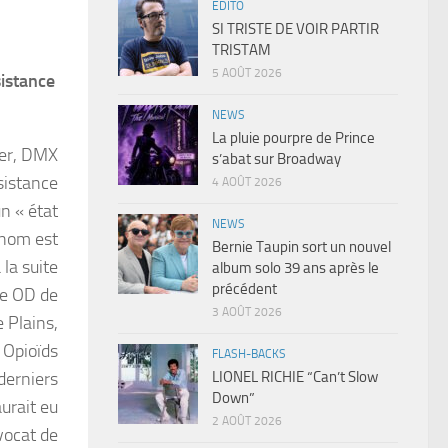
EDITO
SI TRISTE DE VOIR PARTIR
TRISTAM
5 AOÛT 2026
sistance
NEWS
La pluie pourpre de Prince
ger, DMX
s’abat sur Broadway
sistance
4 AOÛT 2026
un « état
NEWS
i nom est
Bernie Taupin sort un nouvel
 la suite
album solo 39 ans après le
précédent
ne OD de
3 AOÛT 2026
 Plains,
t Opioïds
FLASH-BACKS
LIONEL RICHIE “Can’t Slow
 derniers
Down”
urait eu
2 AOÛT 2026
avocat de