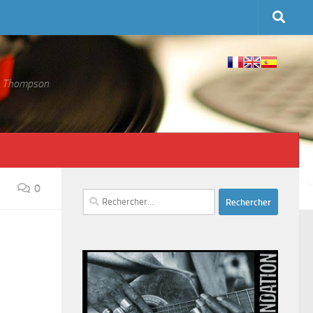
 S. Thompson
0
Rechercher :