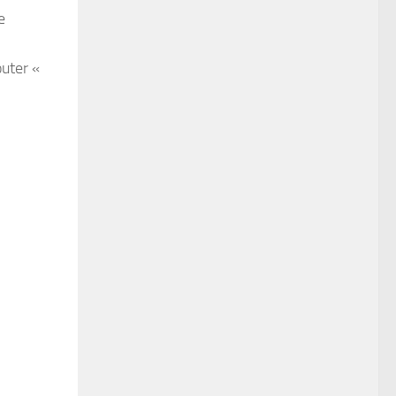
e
uter «