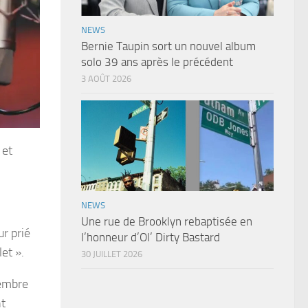
NEWS
Bernie Taupin sort un nouvel album
solo 39 ans après le précédent
3 AOÛT 2026
 et
NEWS
Une rue de Brooklyn rebaptisée en
r prié
l’honneur d’Ol’ Dirty Bastard
et ».
30 JUILLET 2026
membre
nt