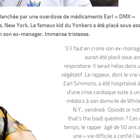
déclenchée par une overdose de médicaments Earl « DMX »
s, New York. Le fameux kid du Yonkers a été placé sous as
elon son ex-manager. Immense tristesse.
S’il faut en croire son ex-mana
aurait été placé sous as
respiratoire. Il serait hélas dans 
végétatif. Le rappeur, dont le vra
Earl Simmons, a été hospitalisé à
d’une crise cardiaque suite à u
médocs à son domicile de White
N.Y., vendredi. Opioïds or no
that’s the (sad) question ? Ces
temps, le rapper âgé de 50 ans a
une « vie difficile a confié l’