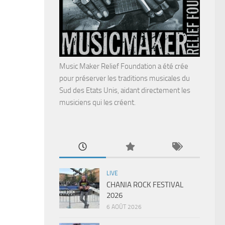
Music Maker Relief Foundation a été crée
pour préserver les traditions musicales du
Sud des Etats Unis, aidant directement les
musiciens qui les créent.
LIVE
CHANIA ROCK FESTIVAL
2026
6 AOÛT 2026