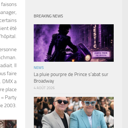
 faisons
manager,
BREAKING NEWS
certains
ient été
’hôpital.
personne
Richman.
adiait. Il
NEWS
us faire
La pluie pourpre de Prince s’abat sur
Broadway
». DMX a
4 AOÛT 2026
re place
e « Party
 de 2003.