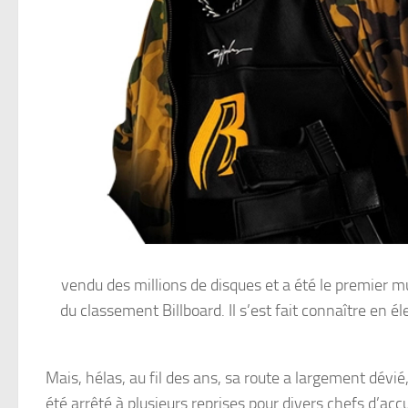
vendu des millions de disques et a été le premier m
du classement Billboard. Il s’est fait connaître en 
Mais, hélas, au fil des ans, sa route a largement dév
été arrêté à plusieurs reprises pour divers chefs d’ac