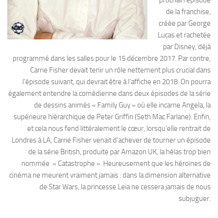
prochain épisode
de la franchise,
créée par George
Lucas et rachetée
par Disney, déjà
programmé dans les salles pour le 15 décembre 2017. Par contre,
Carrie Fisher devait tenir un rôle nettement plus crucial dans
l’épisode suivant, qui devrait être à l’affiche en 2018. On pourra
également entendre la comédienne dans deux épisodes de la série
de dessins animés « Family Guy » où elle incarne Angela, la
supérieure hiérarchique de Peter Griffin (Seth Mac Farlane). Enfin,
et cela nous fend littéralement le cœur, lorsqu’elle rentrait de
Londres à LA, Carrie Fisher venait d’achever de tourner un épisode
de la série British, produite par Amazon UK, la hélas trop bien
nommée « Catastrophe ». Heureusement que les héroïnes de
cinéma ne meurent vraiment jamais : dans la dimension alternative
de Star Wars, la princesse Leia ne cessera jamais de nous
subjuguer.