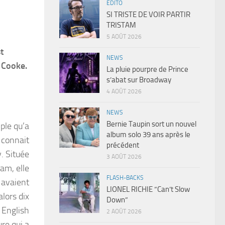
EDITO
SI TRISTE DE VOIR PARTIR
TRISTAM
5 AOÛT 2026
t
NEWS
 Cooke.
La pluie pourpre de Prince
s’abat sur Broadway
4 AOÛT 2026
NEWS
Bernie Taupin sort un nouvel
ple qu’a
album solo 39 ans après le
 connait
précédent
. Située
3 AOÛT 2026
am, elle
FLASH-BACKS
s avaient
LIONEL RICHIE “Can’t Slow
lors dix
Down”
 English
2 AOÛT 2026
re qui a