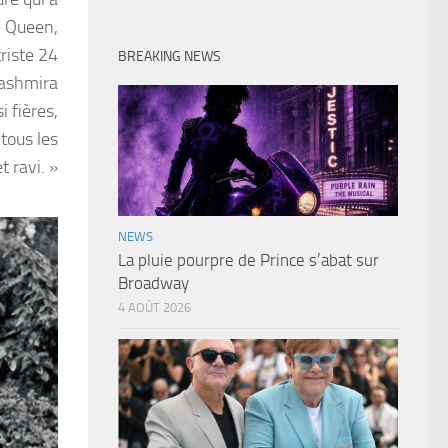
e Queen,
triste 24
BREAKING NEWS
Kashmira
 fières,
tous les
t ravi. »
NEWS
La pluie pourpre de Prince s’abat sur
Broadway
4 AOÛT 2026