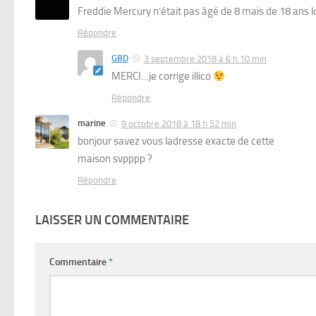
Freddie Mercury n’était pas âgé de 8 mais de 18 ans lo
Répondre
GBD
3 septembre 2018 à 6 h 10 min
MERCI…je corrige illico
Répondre
marine
9 octobre 2018 à 18 h 52 min
bonjour savez vous ladresse exacte de cette
maison svpppp ?
Répondre
LAISSER UN COMMENTAIRE
Commentaire
*