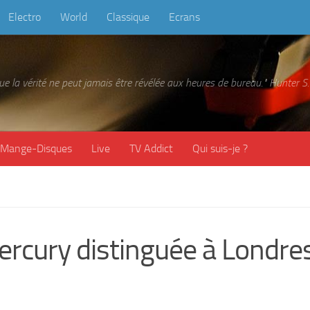
Electro
World
Classique
Ecrans
 que la vérité ne peut jamais être révélée aux heures de bureau." Hunter
Mange-Disques
Live
TV Addict
Qui suis-je ?
ercury distinguée à Londre