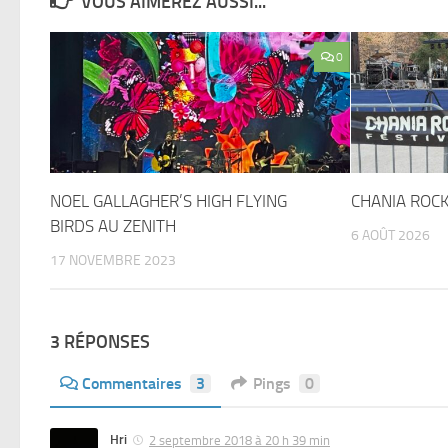
VOUS AIMEREZ AUSSI...
0
NOEL GALLAGHER’S HIGH FLYING
CHANIA ROCK
BIRDS AU ZENITH
6 AOÛT 2026
17 NOVEMBRE 2023
3 RÉPONSES
Commentaires
3
Pings
0
Hri
2 septembre 2018 à 20 h 39 min