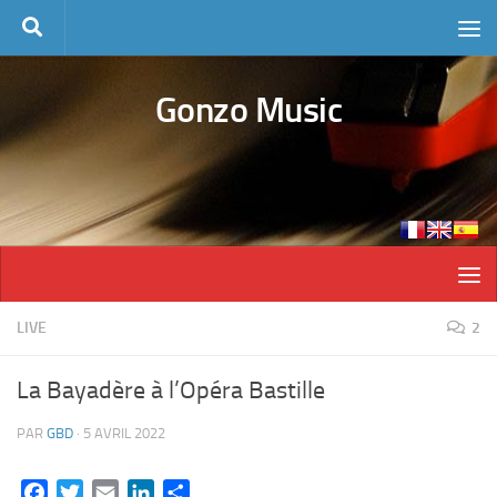
Skip to content
Gonzo Music
LIVE
2
La Bayadère à l’Opéra Bastille
PAR
GBD
·
5 AVRIL 2022
Facebook
Twitter
Email
LinkedIn
Partager