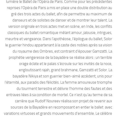
lumière le Ballet de l’Opéra de Paris. Comme pour les précédentes
reprises l’Opéra de Paris a mis en place une double distribution au
gré des trois actes du ballet, afin de permettre au maximum de
danseurs et de solistes de danser et de montrer leur talent. La
version originale en trois actes met en scène, en Inde, les conflits
classiques du ballet romantique mêlant amour, jalousie, intrigues,
meurtre et vengeance. Dans l’apothéose, l’épilogue du ballet, Solor
le guerrier hindou appartenant à la caste des nobles après sa vision
du royaume des Ombres, est contraint d’épouser Gamzatti. La
prophétie vengeresse de la bayadère se réalise alors : un terrible
orage éclate et le palais s’écroule sur les invités de la noce,
engloutissant rajah, grand brahmane, Gamzatti et Solor. La
bayadère Nikiya et son guerrier bien-aimé accèdent, unis pour
l’éternité, aux paradis des félicités. La femme amoureuse triomphe
du tourment terrestre et délivre l’homme des fautes et des
entraves liées à sa condition de mortel. Ce n‘est qu’au terme de sa
carrière que Rudolf Noureev réalisa son projet de revenir aux
sources de la Bayadère en recomposant en entier le ballet avec
variations virtuoses et grands mouvements d’ensemble. Le célèbre