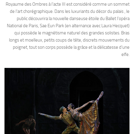
Royaume des Ombres à l’acte III est considéré comme un sommet
de l’art chorégraphique. Dans les luxuriants du décor du palais , le
public découvrira la nouvelle danseuse étoile du Ballet l’opéra
National de Paris, Sae Eun Park (en alternance avec Laura Hecquet)
qui possède le magnétisme naturel des grandes solistes. Bras
longs et moelleux, petits coups de tête, discrets mouvements du
poignet, tout son corps possède la grâce et la délicatesse d’une
elfe.