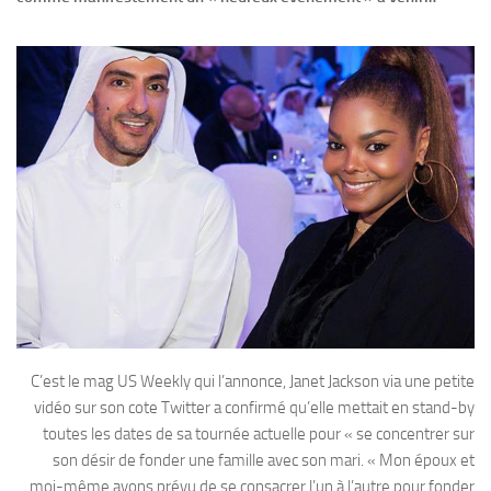
C’est le mag US Weekly qui l’annonce, Janet Jackson via une petite
vidéo sur son cote Twitter a confirmé qu’elle mettait en stand-by
toutes les dates de sa tournée actuelle pour « se concentrer sur
son désir de fonder une famille avec son mari. « Mon époux et
moi-même avons prévu de se consacrer l’un à l’autre pour fonder