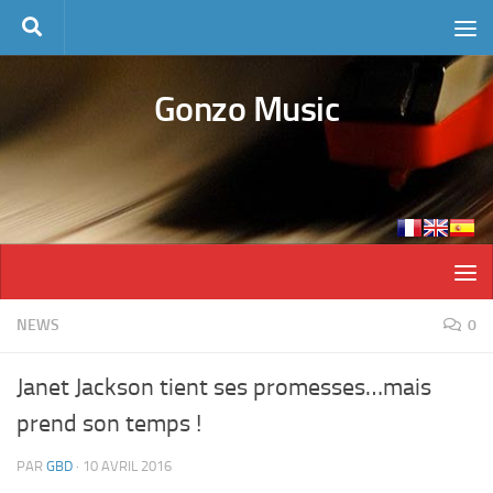
Skip to content
Gonzo Music
NEWS
0
Janet Jackson tient ses promesses…mais
prend son temps !
PAR
GBD
·
10 AVRIL 2016