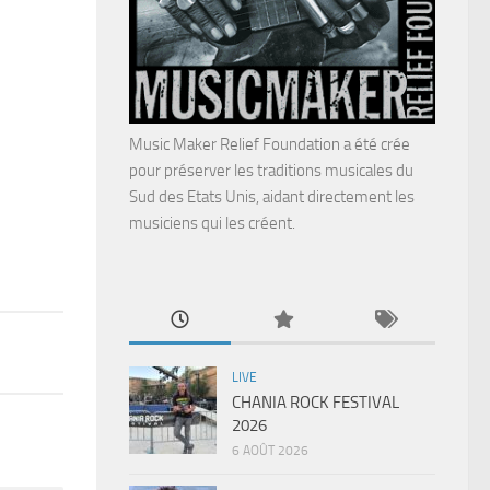
Music Maker Relief Foundation a été crée
pour préserver les traditions musicales du
Sud des Etats Unis, aidant directement les
musiciens qui les créent.
LIVE
CHANIA ROCK FESTIVAL
2026
6 AOÛT 2026