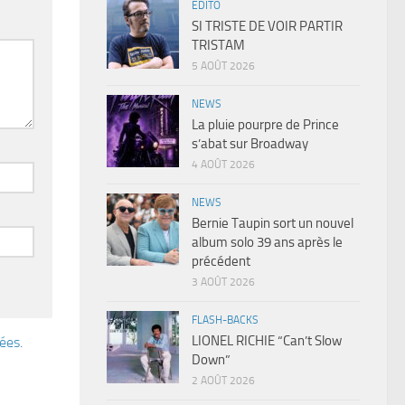
EDITO
SI TRISTE DE VOIR PARTIR
TRISTAM
5 AOÛT 2026
NEWS
La pluie pourpre de Prince
s’abat sur Broadway
4 AOÛT 2026
NEWS
Bernie Taupin sort un nouvel
album solo 39 ans après le
précédent
3 AOÛT 2026
FLASH-BACKS
LIONEL RICHIE “Can’t Slow
tées
.
Down”
2 AOÛT 2026