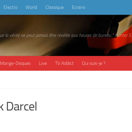
Electro
World
Classique
Ecrans
 que la vérité ne peut jamais être révélée aux heures de bureau." Hunter
Mange-Disques
Live
TV Addict
Qui suis-je ?
 Darcel