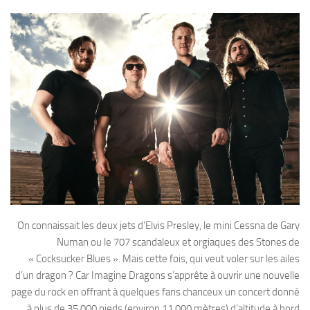
On connaissait les deux jets d’Elvis Presley, le mini Cessna de Gary
Numan ou le 707 scandaleux et orgiaques des Stones de
« Cocksucker Blues ». Mais cette fois, qui veut voler sur les ailes
d’un dragon ? Car Imagine Dragons s’apprête à ouvrir une nouvelle
page du rock en offrant à quelques fans chanceux un concert donné
à plus de 35.000 pieds (environ 11.000 mètres) d’altitude à bord