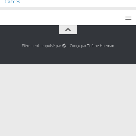
traitées
.
Fièrement propulsé par
- Conçu par
Thème Hueman