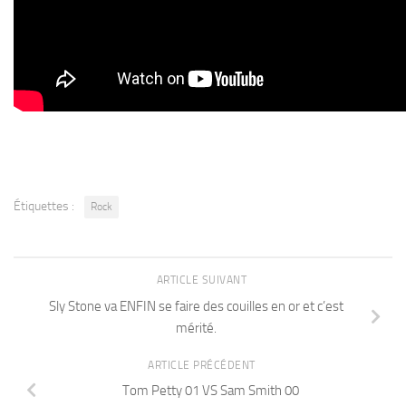
Étiquettes :
Rock
ARTICLE SUIVANT
Sly Stone va ENFIN se faire des couilles en or et c’est
mérité.
ARTICLE PRÉCÉDENT
Tom Petty 01 VS Sam Smith 00