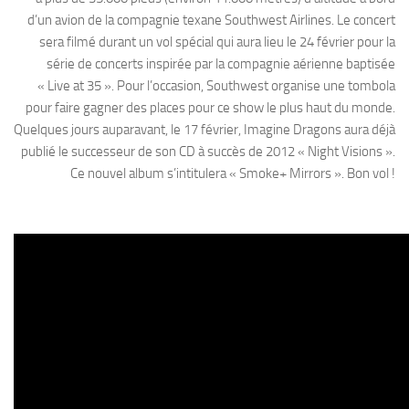
d’un avion de la compagnie texane Southwest Airlines. Le concert
sera filmé durant un vol spécial qui aura lieu le 24 février pour la
série de concerts inspirée par la compagnie aérienne baptisée
« Live at 35 ». Pour l’occasion, Southwest organise une tombola
pour faire gagner des places pour ce show le plus haut du monde.
Quelques jours auparavant, le 17 février, Imagine Dragons aura déjà
publié le successeur de son CD à succès de 2012 « Night Visions ».
Ce nouvel album s’intitulera « Smoke+ Mirrors ». Bon vol !