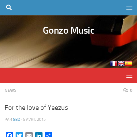
Skip to content
Gonzo Music
NEWS
0
For the love of Yeezus
PAR
GBD
·
5 AVRIL 2015
Facebook
Twitter
Email
LinkedIn
Partager