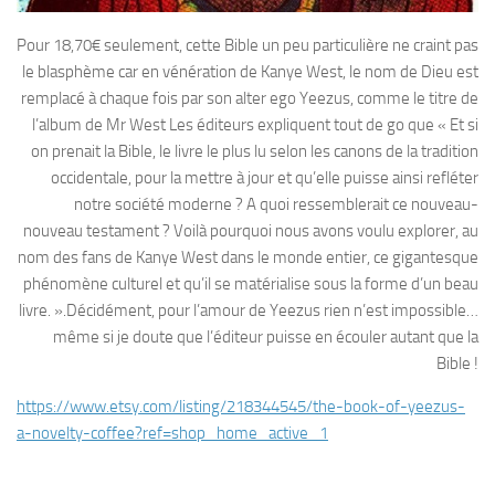
Pour 18,70€ seulement, cette Bible un peu particulière ne craint pas
le blasphème car en vénération de Kanye West, le nom de Dieu est
remplacé à chaque fois par son alter ego Yeezus, comme le titre de
l’album de Mr West Les éditeurs expliquent tout de go que « Et si
on prenait la Bible, le livre le plus lu selon les canons de la tradition
occidentale, pour la mettre à jour et qu’elle puisse ainsi refléter
notre société moderne ? A quoi ressemblerait ce nouveau-
nouveau testament ? Voilà pourquoi nous avons voulu explorer, au
nom des fans de Kanye West dans le monde entier, ce gigantesque
phénomène culturel et qu’il se matérialise sous la forme d’un beau
livre. ».Décidément, pour l’amour de Yeezus rien n’est impossible…
même si je doute que l’éditeur puisse en écouler autant que la
Bible !
https://www.etsy.com/listing/218344545/the-book-of-yeezus-
a-novelty-coffee?ref=shop_home_active_1