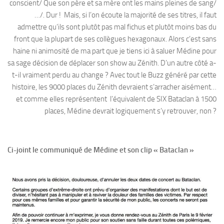
conscient/ Que son père et sa mère ont les mains pleines de sang/
…/. Dur ! Mais, si l’on écoute la majorité de ses titres, il faut
admettre qu’ils sont plutôt pas mal fichus et plutôt moins bas du
front que la plupart de ses collègues hexagonaux. Alors c’est sans
haine ni animosité de ma part que je tiens ici à saluer Médine pour
sa sage décision de déplacer son show au Zénith. D’un autre côté a-
t-il vraiment perdu au change ? Avec tout le Buzz généré par cette
histoire, les 9000 places du Zénith devraient s’arracher aisément…
et comme elles représentent l’équivalent de SIX Bataclan à 1500
places, Médine devrait logiquement s’y retrouver, non ?
Ci-joint le communiqué de Médine et son clip « Bataclan »