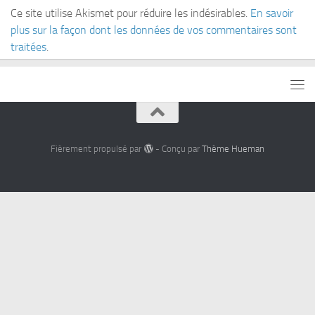
Ce site utilise Akismet pour réduire les indésirables.
En savoir
plus sur la façon dont les données de vos commentaires sont
traitées
.
Fièrement propulsé par
- Conçu par
Thème Hueman