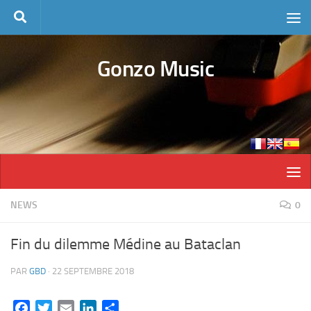
Skip to content
Gonzo Music
NEWS
0
Fin du dilemme Médine au Bataclan
PAR
GBD
·
22 SEPTEMBRE 2018
Facebook
Twitter
Email
LinkedIn
Partager