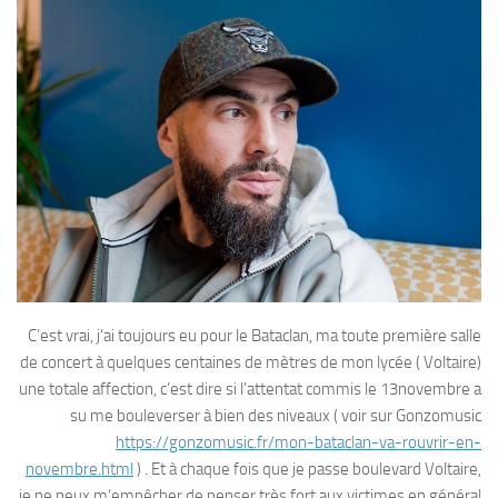
C’est vrai, j’ai toujours eu pour le Bataclan, ma toute première salle
de concert à quelques centaines de mètres de mon lycée ( Voltaire)
une totale affection, c’est dire si l’attentat commis le 13novembre a
su me bouleverser à bien des niveaux ( voir sur Gonzomusic
https://gonzomusic.fr/mon-bataclan-va-rouvrir-en-
novembre.html
) . Et à chaque fois que je passe boulevard Voltaire,
je ne peux m’empêcher de penser très fort aux victimes en général