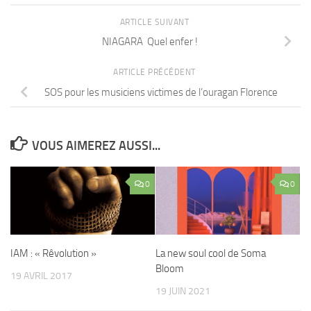
ARTICLE SUIVANT
NIAGARA Quel enfer !
ARTICLE PRÉCÉDENT
SOS pour les musiciens victimes de l’ouragan Florence
VOUS AIMEREZ AUSSI...
0
0
IAM : « Rêvolution »
La new soul cool de Soma
Bloom
19 AVRIL 2017
19 JUIN 2021