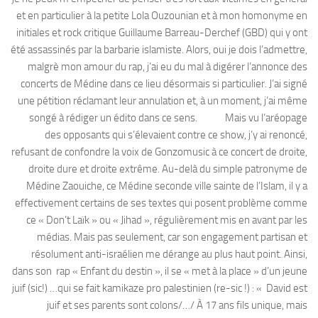
et en particulier à la petite Lola Ouzounian et à mon homonyme en
initiales et rock critique Guillaume Barreau-Derchef (GBD) qui y ont
été assassinés par la barbarie islamiste. Alors, oui je dois l’admettre,
malgrè mon amour du rap, j’ai eu du mal à digérer l’annonce des
concerts de Médine dans ce lieu désormais si particulier. J’ai signé
une pétition réclamant leur annulation et, à un moment, j’ai même
songé à rédiger un édito dans ce sens. Mais vu l’aréopage
des opposants qui s’élevaient contre ce show, j’y ai renoncé,
refusant de confondre la voix de Gonzomusic à ce concert de droite,
droite dure et droite extrême. Au-delà du simple patronyme de
Médine Zaouiche, ce Médine seconde ville sainte de l’Islam, il y a
effectivement certains de ses textes qui posent problème comme
ce « Don’t Laïk » ou « Jihad », régulièrement mis en avant par les
médias. Mais pas seulement, car son engagement partisan et
résolument anti-israélien me dérange au plus haut point. Ainsi,
dans son rap « Enfant du destin », il se « met à la place » d’un jeune
juif (sic!) …qui se fait kamikaze pro palestinien (re-sic !) : « David est
juif et ses parents sont colons/…/ À 17 ans fils unique, mais