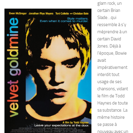
glam rock, un
certain Brian
Slade…qui
ressemble à s’y
méprendre à un
certain David
Jones. Déjà à
l’époque, Bowie
avait
impérativement
interdit tout
usage de ses
chansons, vidant
le film de Todd
Haynes de toute
sa substance. La
même histoire
se passe à
nouveau avec un