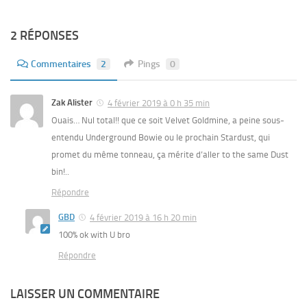
2 RÉPONSES
Commentaires
2
Pings
0
Zak Alister
4 février 2019 à 0 h 35 min
Ouais… Nul total!! que ce soit Velvet Goldmine, a peine sous-
entendu Underground Bowie ou le prochain Stardust, qui
promet du même tonneau, ça mérite d’aller to the same Dust
bin!..
Répondre
GBD
4 février 2019 à 16 h 20 min
100% ok with U bro
Répondre
LAISSER UN COMMENTAIRE