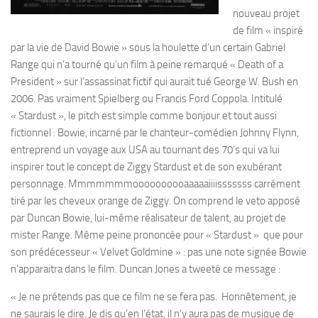
nouveau projet
de film « inspiré
par la vie de David Bowie » sous la houlette d’un certain Gabriel
Range qui n’a tourné qu’un film à peine remarqué « Death of a
President » sur l’assassinat fictif qui aurait tué George W. Bush en
2006. Pas vraiment Spielberg ou Francis Ford Coppola. Intitulé
« Stardust », le pitch est simple comme bonjour et tout aussi
fictionnel : Bowie, incarné par le chanteur-comédien Johnny Flynn,
entreprend un voyage aux USA au tournant des 70’s qui va lui
inspirer tout le concept de Ziggy Stardust et de son exubérant
personnage. Mmmmmmmoooooooooaaaaaiiiisssssss carrément
tiré par les cheveux orange de Ziggy. On comprend le veto apposé
par Duncan Bowie, lui-même réalisateur de talent, au projet de
mister Range. Même peine prononcée pour « Stardust » que pour
son prédécesseur « Velvet Goldmine » : pas une note signée Bowie
n’apparaitra dans le film. Duncan Jones a tweeté ce message :
« Je ne prétends pas que ce film ne se fera pas. Honnêtement, je
ne saurais le dire. Je dis qu’en l’état, il n’y aura pas de musique de