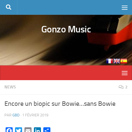
Skip to content
Gonzo Music
NEWS
2
Encore un biopic sur Bowie…sans Bowie
PAR
GBD
·
1 FÉVRIER 2019
Facebook
Twitter
Email
LinkedIn
Partager