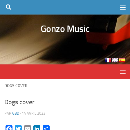
Skip to content
Gonzo Music
DOGS COVER
Dogs cover
PAR
GBD
·
14 AVRIL 2023
Facebook
Twitter
Email
LinkedIn
Partager