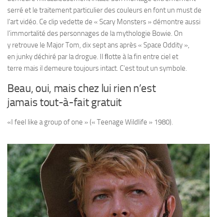
serré et le traitement particulier des couleurs en font un must de
l’art vidéo. Ce clip vedette de « Scary Monsters » démontre aussi
l’immortalité des personnages de la mythologie Bowie. On
y retrouve le Major Tom, dix sept ans après « Space Oddity »,
en junky déchiré par la drogue. Il ﬂotte à la fin entre ciel et
terre mais il demeure toujours intact. C’est tout un symbole.
Beau, oui, mais chez lui rien n’est
jamais tout-à-fait gratuit
«I feel like a group of one » (« Teenage Wildlife » 1980).