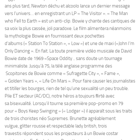
ans plus tard, Newton déchu et alcoolo lance un dernier message
vers l’univers… en enregistrant un LP « The Visitor ». « The Man
who Fell to Earth » est un anti-clip. Bowie y chante des cantiques de
sa voix la plus cassée, joli paradoxe. Le film alimentera néanmoins
la mythologie Bowie en fournissant deux pochettes
d’albums (« Station To Station », « Low ») et une de maxi («John I’m
Only Dancing ». En fait. La toute première vidéo musicale de David
Bowie date de 1969 «Space Oddity .. sans doute un tournage
minimaliste. Jusqu’à 75, la télé anglaise programme des
Scopitones de Bowie comme « Sufragette City », « Fame »,
« Golden Years », « Life On Mars ». Pour faire causer les journalistes
et titiller les bourges, rien de tel qu’une sexualité un peu trouble.
Pile ET secteur (AC/DC), notre héros a toujours ﬂirté avec
sa bisexualité. Lorsqu’il tourne sa première pop-promo en 79
pour « Boys Keep Swinging » (« Lodger ») il apparaît sous les traits
de trois choristes néo Supremes. Brunette agréablement
vulgue, glitter rousse et respectable lady british, trois
travestis répondent sous les projecteurs à un Bowie costar