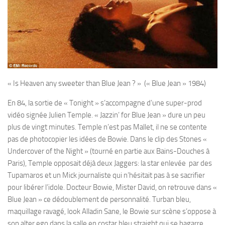
« Is Heaven any sweeter than Blue Jean ? » (« Blue Jean » 1984)
En 84, la sortie de « Tonight » s’accompagne d’une super-prod
vidéo signée Julien Temple. « Jazzin’ for Blue Jean » dure un peu
plus de vingt minutes. Temple n’est pas Mallet, il ne se contente
pas de photocopier les idées de Bowie. Dans le clip des Stones «
Undercover of the Night » (tourné en partie aux Bains-Douches à
Paris), Temple opposait déjà deux Jaggers: la star enlevée par des
Tupamaros et un Mick journaliste qui n’hésitait pas à se sacrifier
pour libérer l’idole. Docteur Bowie, Mister David, on retrouve dans «
Blue Jean » ce dédoublement de personnalité. Turban bleu,
maquillage ravagé, look Alladin Sane, le Bowie sur scène s’oppose à
son alter ego dans la salle en costar bleu straight qui se bagarre