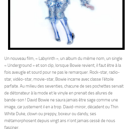
Un nouveau film, « Labyrinth », un album du même nom, un single
« Underground » et son clip, lorsque Bowie revient, il faut être à la
fois aveugle et sourd pour ne pas le remarquer. Rock-star, radio-
star, vidéo-star, movie-star, Bowie incarne avec classe l’étoile
parfaite. Au milieu des seventies, chacune de ses pochettes servait
de détonateur à la mode et le vinyle en prenait des allures de
bande-son ! David Bowie ne saura jamais être sage comme une
image, car justement il en a trop. David-miroir, décadent ou Thin
White Duke, clown ou preppy, boxeur ou dandy, ses
métamorphosent depuis vingt ans n’ont jamais cessé de nous
fasciner.