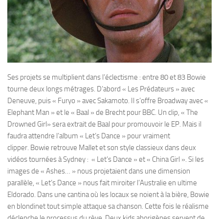
Ses projets se multiplient dans l’éclectisme : entre 80 et 83 Bowie
tourne deux longs métrages. D’abord « Les Prédateurs » avec
Deneuve, puis « Furyo » avec Sakamoto. Il s’offre Broadway avec «
Elephant Man » et le « Baal » de Brecht pour BBC. Un clip, « The
Drowned Girl» sera extrait de Baal pour promouvoir le EP. Mais il
faudra attendre l’album « Let’s Dance » pour vraiment
clipper. Bowie retrouve Mallet et son style classieux dans deux
vidéos tournées à Sydney : « Let’s Dance » et « China Girl ». Si les
images de « Ashes… » nous projetaient dans une dimension
parallèle, « Let’s Dance » nous fait miroiter l’Australie en ultime
Eldorado. Dans une cantina où les locaux se noient à la bière, Bowie
en blondinet tout simple attaque sa chanson. Cette fois le réalisme
déclenche le processus du rève. Deux kids aborigènes servent de