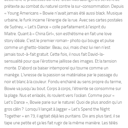
prétexte au combat du naturel contre la sur-consommation. Depuis
« Young Americans » Bowie n’avait jamais été aussi black. Musique
urbaine, le funk incarne l’énergie de la rue. Avec ses cartes postales
de Sydney, « Let’s Dance » colle parfaitement à l’esprit du
Maitre. Quant à « China Girl», son esthétisme en fait une love
story idéale. C’est le premier roman- photo qui bouge et pulse
comme un ghetto-blaster. Beau, oui, mais chez lui rien n’est
jamais tout-à-fait gratuit. Cette fois, il nous fait David-la-
sensualité pour que l’érotisme jaillisse des images. Et la tension
monte. D’abord ce baiser intemporel qui tourne comme un
manège. L’ivresse de la passion se matérialise par le passage du
noir et blanc à la couleur. Fondu enchainé au sens propre du terme,
Bowie va jusqu’au bout. Corps à corps, l’étreinte se consomme sur
la plage. Nus et enlacés, ils roulent vers l’océan. Comme pour «
Let’s Dance », Bowie parie sur le naturel. Quoi de plus anodin qu’un
gros câlin ? Lorsqu’il lançait à Jagger « Let’s Spend the Night
Together » en 73, il agitait déjà les puritains. Dix ans plus tard, il se
tape une petite et ça les fait rugir de la même manière. Les télés