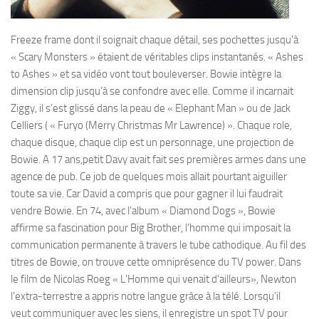
Freeze frame dont il soignait chaque détail, ses pochettes jusqu’à
« Scary Monsters » étaient de véritables clips instantanés. « Ashes
to Ashes » et sa vidéo vont tout bouleverser. Bowie intègre la
dimension clip jusqu’à se confondre avec elle. Comme il incarnait
Ziggy, il s’est glissé dans la peau de « Elephant Man » ou de Jack
Celliers ( « Furyo (Merry Christmas Mr Lawrence) ». Chaque role,
chaque disque, chaque clip est un personnage, une projection de
Bowie. A 17 ans,petit Davy avait fait ses premières armes dans une
agence de pub. Ce job de quelques mois allait pourtant aiguiller
toute sa vie. Car David a compris que pour gagner il lui faudrait
vendre Bowie. En 74, avec l’album « Diamond Dogs », Bowie
affirme sa fascination pour Big Brother, l’homme qui imposait la
communication permanente à travers le tube cathodique. Au fil des
titres de Bowie, on trouve cette omniprésence du TV power. Dans
le film de Nicolas Roeg « L’Homme qui venait d’ailleurs», Newton
l’extra-terrestre a appris notre langue grâce à la télé. Lorsqu’il
veut communiquer avec les siens, il enregistre un spot TV pour