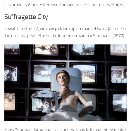
ses produits World Enterprise. L’image traverse même les étoiles.
Suffragette City
« Switch on the TV, we may pick him up on channel two » (Allume la
TV, on l’aura peut-être sur la deuxième chaine) « Starman » (1972)
Ziggy/Starman dompte déjà les ondes. Dans le ﬁlm de Roeg quatre