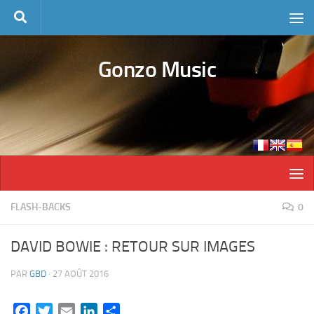
Skip to content
Gonzo Music
FLASH-BACKS
0
DAVID BOWIE : RETOUR SUR IMAGES
PAR
GBD
·
27 AOÛT 2016
Facebook
Twitter
Email
LinkedIn
Partager