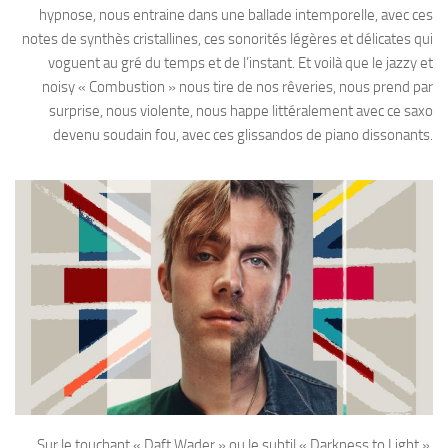
hypnose, nous entraine dans une ballade intemporelle, avec ces
notes de synthès cristallines, ces sonorités légères et délicates qui
voguent au gré du temps et de l’instant. Et voilà que le jazzy et
noisy « Combustion » nous tire de nos rêveries, nous prend par
surprise, nous violente, nous happe littéralement avec ce saxo
devenu soudain fou, avec ces glissandos de piano dissonants.
Sur le touchant « Daft Wader » ou le subtil « Darkness to Light »,