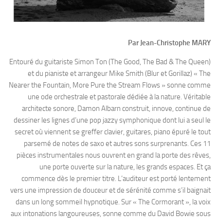
Par Jean-Christophe MARY
Entouré du guitariste Simon Ton (The Good, The Bad & The Queen)
et du pianiste et arrangeur Mike Smith (Blur et Gorillaz) « The
Nearer the Fountain, More Pure the Stream Flows » sonne comme
une ode orchestrale et pastorale dédiée à la nature. Véritable
architecte sonore, Damon Albarn construit, innove, continue de
dessiner les lignes d’une pop jazzy symphonique dont lui a seul le
secret où viennent se greffer clavier, guitares, piano épuré le tout
parsemé de notes de saxo et autres sons surprenants. Ces 11
pièces instrumentales nous ouvrent en grand la porte des rêves,
une porte ouverte sur la nature, les grands espaces. Et ça
commence dès le premier titre. L’auditeur est porté lentement
vers une impression de douceur et de sérénité comme s’il baignait
dans un long sommeil hypnotique. Sur « The Cormorant », la voix
aux intonations langoureuses, sonne comme du David Bowie sous