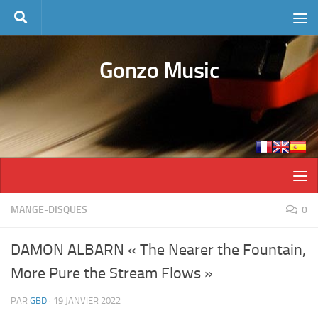
Skip to content
Gonzo Music
MANGE-DISQUES
0
DAMON ALBARN « The Nearer the Fountain,
More Pure the Stream Flows »
PAR
GBD
·
19 JANVIER 2022