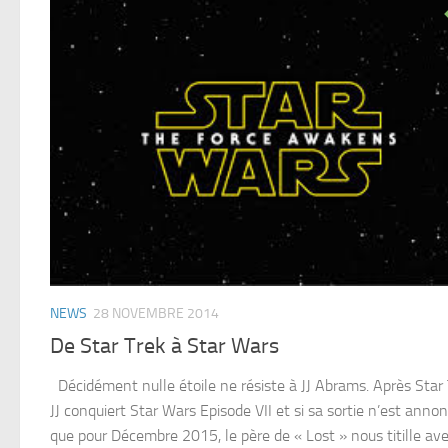
NEWS
28 NOVEMBRE 2014
De Star Trek à Star Wars
Décidément nulle étoile ne résiste à JJ Abrams. Après Star 
JJ conquiert Star Wars Episode VII et si sa sortie n’est anno
que pour Décembre 2015, le père de « Lost » nous titille av