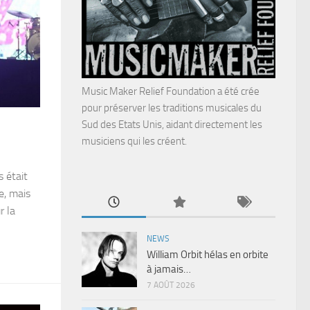
Music Maker Relief Foundation a été crée
pour préserver les traditions musicales du
Sud des Etats Unis, aidant directement les
musiciens qui les créent.
 était
e, mais
r la
NEWS
William Orbit hélas en orbite
à jamais…
7 AOÛT 2026