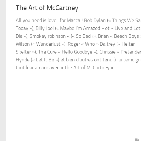
The Art of McCartney
All you need is love…for Macca ! Bob Dylan (« Things We Sa
Today »), Billy Joel (« Maybe I’m Amazed » et « Live and Let
Die »), Smokey robinson « (« So Bad »), Brian « Beach Boys 
Wilson (« Wanderlust »), Roger « Who » Daltrey (« Helter
Skelter »), The Cure « Hello Goodbye »), Chrissie « Pretende
Hynde (« Let It Be ») et bien d’autres ont tenu à lui témoign
tout leur amour avec « The Art of McCartney »…