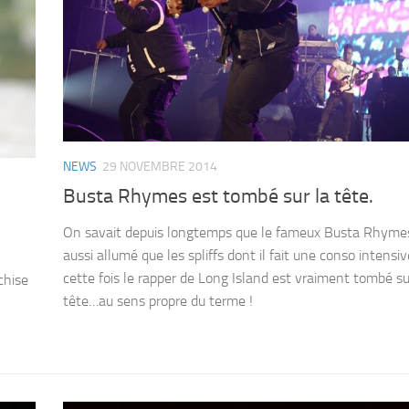
NEWS
29 NOVEMBRE 2014
Busta Rhymes est tombé sur la tête.
On savait depuis longtemps que le fameux Busta Rhymes
aussi allumé que les spliffs dont il fait une conso intensiv
cette fois le rapper de Long Island est vraiment tombé su
chise
tête…au sens propre du terme !