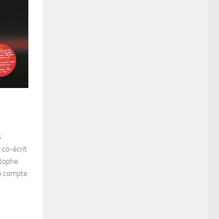
s
 co-écrit
stophe
ui compte