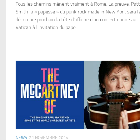
Tous les chemins mènent vraiment à Rome. La preuve, Patt
Smith la « papesse » du punk rock made in New York sera l
décembre prochain la tête d’affiche d’un concert donné au
Vatican à l’invitation du pape.
NEWS
21 NOVEMBRE 2014