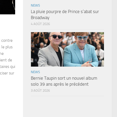
NEWS
La pluie pourpre de Prince s’abat sur
Broadway
4 AOÛT 2026
i contre
 le plus
une
vient de
taires qui
NEWS
ciser sur
Bernie Taupin sort un nouvel album
solo 39 ans après le précédent
3 AOÛT 2026