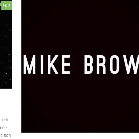
0
Trek,
ncée
ec son