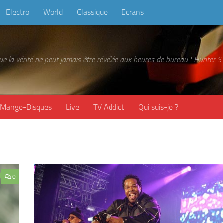
Electro
World
Classique
Ecrans
 que la vérité ne peut jamais être révélée aux heures de bureau." Hunter
Mange-Disques
Live
TV Addict
Qui suis-je ?
0