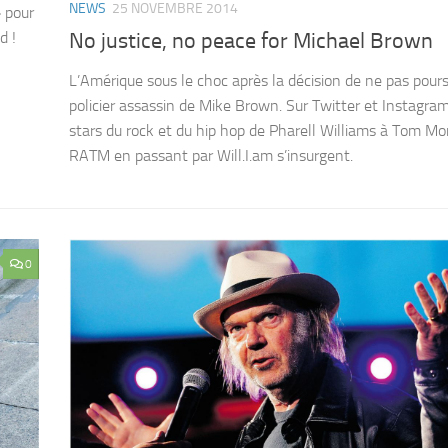
NEWS
25 NOVEMBRE 2014
 pour
No justice, no peace for Michael Brown
d !
L’Amérique sous le choc après la décision de ne pas pours
policier assassin de Mike Brown. Sur Twitter et Instagram
stars du rock et du hip hop de Pharell Williams à Tom Mo
RATM en passant par Will.I.am s’insurgent.
0