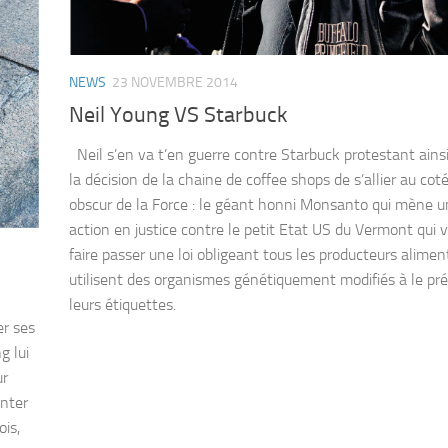
NEWS
23 NOVEMBRE 2014
Neil Young VS Starbuck
Neil s’en va t’en guerre contre Starbuck protestant ains
la décision de la chaine de coffee shops de s’allier au coté
obscur de la Force : le géant honni Monsanto qui mène 
action en justice contre le petit Etat US du Vermont qui 
faire passer une loi obligeant tous les producteurs alimen
utilisent des organismes génétiquement modifiés à le pré
leurs étiquettes.
er ses
g lui
ur
onter
ois,