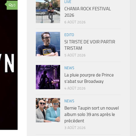
LIVE
0
CHANIA ROCK FESTIVAL
2026
6 AOÛT 2026
EDITO
SI TRISTE DE VOIR PARTIR
TRISTAM
5 AOÛT 2026
NEWS
La pluie pourpre de Prince
s’abat sur Broadway
4 AOÛT 2026
NEWS
Bernie Taupin sort un nouvel
album solo 39 ans après le
précédent
3 AOÛT 2026