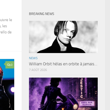
BREAKING NEWS
uivre le
, les
rello de
NEWS
William Orbit hélas en orbite à jamais…
0
7 AOÛT 2026