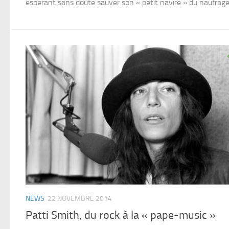
espérant sans doute sauver son « petit navire » du naufrage
NEWS
22 NOVEMBRE 2014
Patti Smith, du rock à la « pape-music »