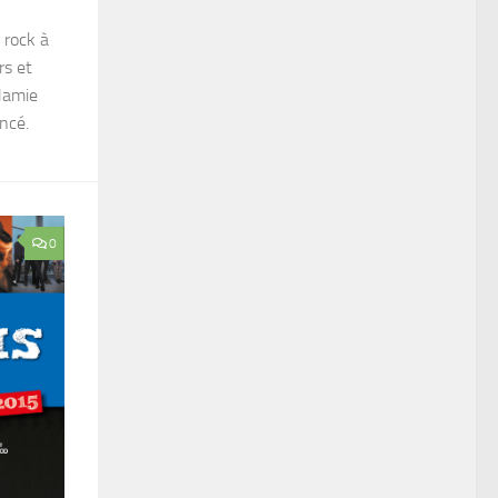
 rock à
rs et
 Jamie
ncé.
0