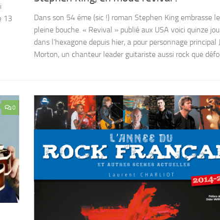
i
Dans son 54 éme (sic !) roman Stephen King embrasse le
e 13
pleine bouche. « Revival » publié aux USA voici quinze jou
dans l’hexagone depuis hier, a pour personnage principal
Morton, un chanteur leader guitariste aussi rock que défo
0