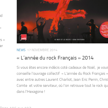
id
»
rs »
er
NEWS
17 NOVEMBRE 2014
« L’année du rock Français » 2014
Si vous êtes encore indécis coté cadeaux de Noël, je vou
conseille l’ouvrage collectif « L’année du Rock Français »
avec entre autres Laurent Charliot, Jean Eric Perrin, Chri
Comte et votre serviteur, où l’on retrouve tout le rock q
dans l’Hexagone !