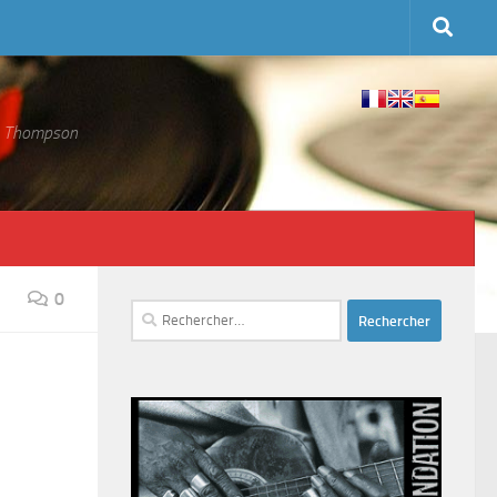
 S. Thompson
0
Rechercher :