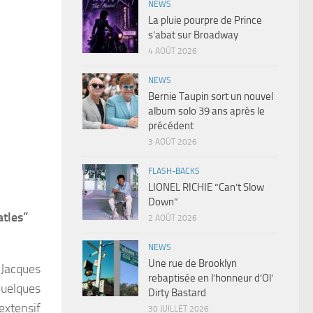
NEWS
La pluie pourpre de Prince
s’abat sur Broadway
4 AOÛT 2026
NEWS
Bernie Taupin sort un nouvel
album solo 39 ans après le
précédent
3 AOÛT 2026
FLASH-BACKS
LIONEL RICHIE “Can’t Slow
Down”
atles”
2 AOÛT 2026
NEWS
Une rue de Brooklyn
, Jacques
rebaptisée en l’honneur d’Ol’
quelques
Dirty Bastard
extensif
30 JUILLET 2026