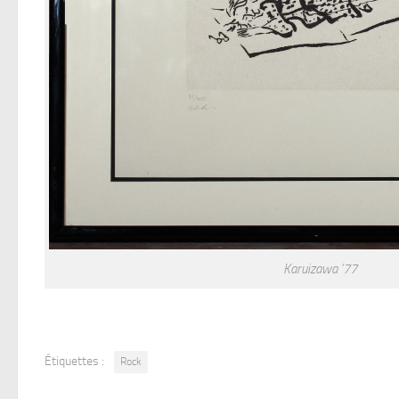
Karuizawa ’77
Étiquettes :
Rock