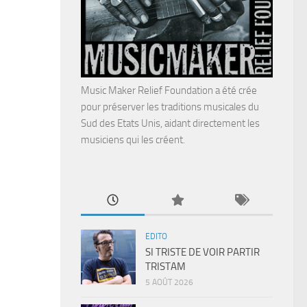
Music Maker Relief Foundation a été crée
pour préserver les traditions musicales du
Sud des Etats Unis, aidant directement les
musiciens qui les créent.
EDITO
SI TRISTE DE VOIR PARTIR
TRISTAM
5 AOÛT 2026