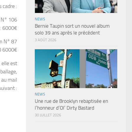
 cadre :
 N° 106
NEWS
Bernie Taupin sort un nouvel album
 : 6000€
solo 39 ans après le précédent
3 AOÛT 2026
m N° 87
0 6000€
elle est
mballage,
 au mail
suivant :
NEWS
Une rue de Brooklyn rebaptisée en
l’honneur d’Ol’ Dirty Bastard
30 JUILLET 2026