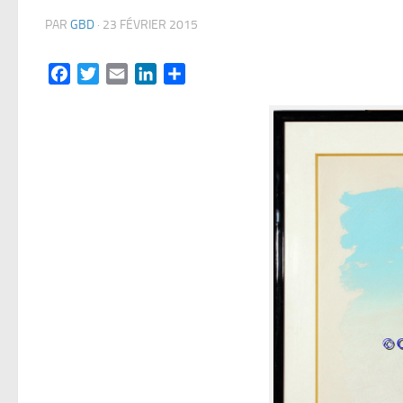
PAR
GBD
·
23 FÉVRIER 2015
Facebook
Twitter
Email
LinkedIn
Partager