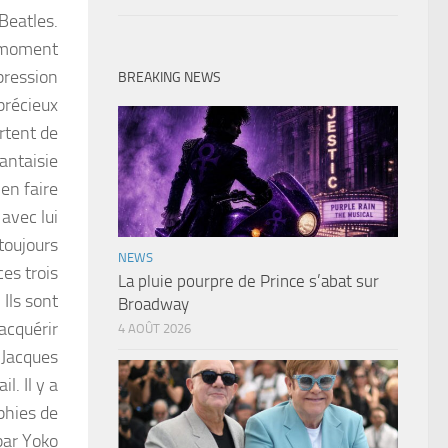
 Beatles.
le moment
pression
BREAKING NEWS
 précieux
ortent de
antaisie
ien faire
avec lui
 toujours
NEWS
es trois
La pluie pourpre de Prince s’abat sur
 Ils sont
Broadway
 acquérir
4 AOÛT 2026
r Jacques
l. Il y a
phies de
par Yoko