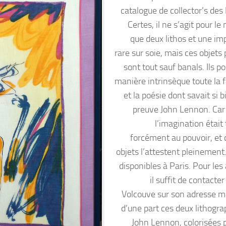
catalogue de collector’s des
Certes, il ne s’agit pour 
que deux lithos et une im
rare sur soie, mais ces objets
sont tout sauf banals. Ils p
manière intrinsèque toute la f
et la poésie dont savait si b
preuve John Lennon. Car 
l’imagination était
forcément au pouvoir, et c
objets l’attestent pleinement.
disponibles à Paris. Pour les
il suffit de contacte
Volcouve sur son adresse mai
d’une part ces deux lithogra
John Lennon, colorisées 