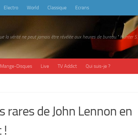
Electro
World
Classique
Ecrans
 que la vérité ne peut jamais être révélée aux heures de bureau." Hunter
Mange-Disques
Live
TV Addict
Qui suis-je ?
es rares de John Lennon en
 !