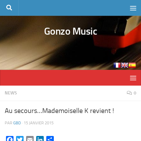
Skip to content
Gonzo Music
NEWS
0
Au secours…Mademoiselle K revient !
PAR
GBD
·
15 JANVIER 2015
Facebook
Twitter
Email
LinkedIn
Partager