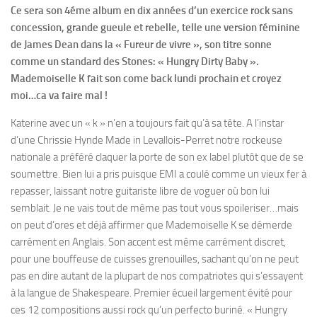
Ce sera son 4éme album en dix années d’un exercice rock sans
concession, grande gueule et rebelle, telle une version féminine
de James Dean dans la « Fureur de vivre », son titre sonne
comme un standard des Stones: « Hungry Dirty Baby ».
Mademoiselle K fait son come back lundi prochain et croyez
moi…ca va faire mal !
Katerine avec un « k » n’en a toujours fait qu’à sa tête. A l’instar
d’une Chrissie Hynde Made in Levallois-Perret notre rockeuse
nationale a préféré claquer la porte de son ex label plutôt que de se
soumettre. Bien lui a pris puisque EMI a coulé comme un vieux fer à
repasser, laissant notre guitariste libre de voguer où bon lui
semblait. Je ne vais tout de même pas tout vous spoileriser…mais
on peut d’ores et déjà affirmer que Mademoiselle K se démerde
carrément en Anglais. Son accent est même carrément discret,
pour une bouffeuse de cuisses grenouilles, sachant qu’on ne peut
pas en dire autant de la plupart de nos compatriotes qui s’essayent
à la langue de Shakespeare. Premier écueil largement évité pour
ces 12 compositions aussi rock qu’un perfecto buriné. « Hungry