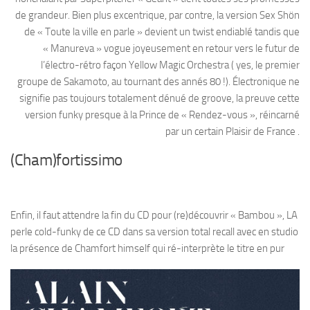
de grandeur. Bien plus excentrique, par contre, la version Sex Shön
de « Toute la ville en parle » devient un twist endiablé tandis que
« Manureva » vogue joyeusement en retour vers le futur de
l’électro-rétro façon Yellow Magic Orchestra ( yes, le premier
groupe de Sakamoto, au tournant des annés 80 !). Électronique ne
signifie pas toujours totalement dénué de groove, la preuve cette
version funky presque à la Prince de « Rendez-vous », réincarné
par un certain Plaisir de France .
(Cham)fortissimo
Enfin, il faut attendre la fin du CD pour (re)découvrir « Bambou », LA
perle cold-funky de ce CD dans sa version total recall avec en studio
la présence de
Chamfort himself qui ré-interprète le titre en pur