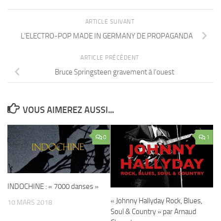
ARTICLE SUIVANT
L’ELECTRO-POP MADE IN GERMANY DE PROPAGANDA
ARTICLE PRÉCÉDENT
Bruce Springsteen gravement à l’ouest
VOUS AIMEREZ AUSSI...
0
1
INDOCHINE : « 7000 danses »
« Johnny Hallyday Rock, Blues,
10 MARS 2018
Soul & Country » par Arnaud