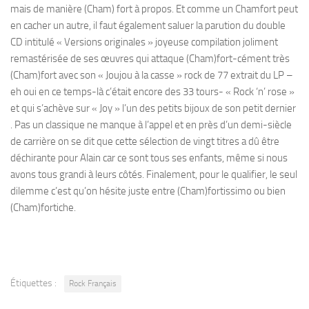
mais de manière (Cham) fort à propos. Et comme un Chamfort peut
en cacher un autre, il faut également saluer la parution du double
CD intitulé « Versions originales » joyeuse compilation joliment
remastérisée de ses œuvres qui attaque (Cham)fort-cément très
(Cham)fort avec son « Joujou à la casse » rock de 77 extrait du LP –
eh oui en ce temps-là c’était encore des 33 tours- « Rock ‘n’ rose »
et qui s’achève sur « Joy » l’un des petits bijoux de son petit dernier
. Pas un classique ne manque à l’appel et en près d’un demi-siècle
de carrière on se dit que cette sélection de vingt titres a dû être
déchirante pour Alain car ce sont tous ses enfants, même si nous
avons tous grandi à leurs côtés. Finalement, pour le qualifier, le seul
dilemme c’est qu’on hésite juste entre (Cham)fortissimo ou bien
(Cham)fortiche.
Étiquettes :
Rock Français