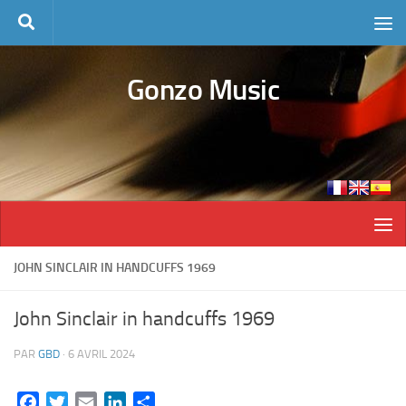
Skip to content
Gonzo Music
JOHN SINCLAIR IN HANDCUFFS 1969
John Sinclair in handcuffs 1969
PAR
GBD
·
6 AVRIL 2024
Facebook
Twitter
Email
LinkedIn
Partager