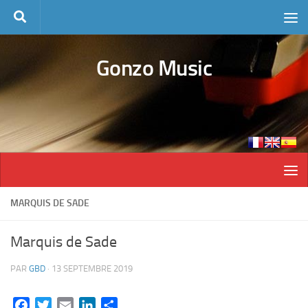
Skip to content
Gonzo Music
MARQUIS DE SADE
Marquis de Sade
PAR
GBD
·
13 SEPTEMBRE 2019
Facebook
Twitter
Email
LinkedIn
Partager