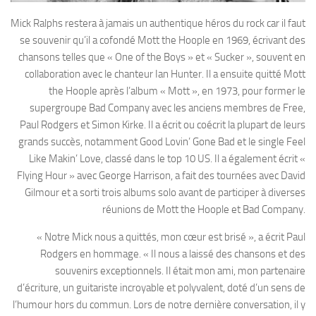
Mick Ralphs restera à jamais un authentique héros du rock car il faut
se souvenir qu’il a cofondé Mott the Hoople en 1969, écrivant des
chansons telles que « One of the Boys » et « Sucker », souvent en
collaboration avec le chanteur Ian Hunter. Il a ensuite quitté Mott
the Hoople après l’album « Mott », en 1973, pour former le
supergroupe Bad Company avec les anciens membres de Free,
Paul Rodgers et Simon Kirke. Il a écrit ou coécrit la plupart de leurs
grands succès, notamment Good Lovin’ Gone Bad et le single Feel
Like Makin’ Love, classé dans le top 10 US. Il a également écrit «
Flying Hour » avec George Harrison, a fait des tournées avec David
Gilmour et a sorti trois albums solo avant de participer à diverses
réunions de Mott the Hoople et Bad Company.
« Notre Mick nous a quittés, mon cœur est brisé », a écrit Paul
Rodgers en hommage. « Il nous a laissé des chansons et des
souvenirs exceptionnels. Il était mon ami, mon partenaire
d’écriture, un guitariste incroyable et polyvalent, doté d’un sens de
l’humour hors du commun. Lors de notre dernière conversation, il y