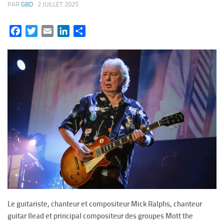
PAR
GBD
·
2 JUILLET 2025
Facebook
Twitter
Email
LinkedIn
Partager
Le guitariste, chanteur et compositeur Mick Ralphs, chanteur
guitar llead et principal compositeur des groupes Mott the