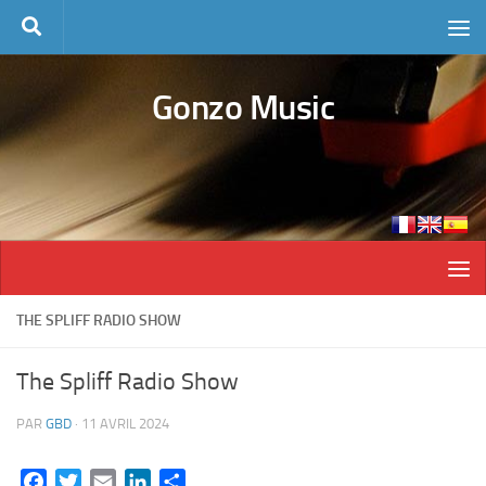
Skip to content
Gonzo Music
THE SPLIFF RADIO SHOW
The Spliff Radio Show
PAR
GBD
·
11 AVRIL 2024
Facebook
Twitter
Email
LinkedIn
Partager