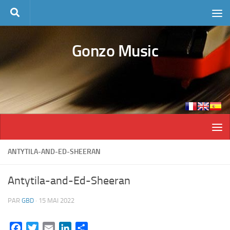
Skip to content
Gonzo Music
ANTYTILA-AND-ED-SHEERAN
Antytila-and-Ed-Sheeran
PAR
GBD
·
15 MAI 2022
Facebook
Twitter
Email
LinkedIn
Partager