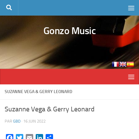
Skip to content
Gonzo Music
SUZANNE VEGA & GERRY LEONARD
Suzanne Vega & Gerry Leonard
PAR
GBD
·
16 JUIN 2022
Facebook
Twitter
Email
LinkedIn
Partager