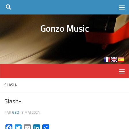
Skip to content
Gonzo Music
SLASH-
Slash-
PAR
GBD
·
3 MAI 2024
Facebook
Twitter
Email
LinkedIn
Partager