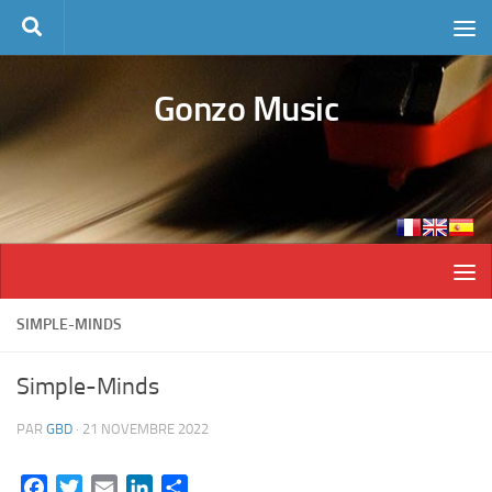
Skip to content
Gonzo Music
SIMPLE-MINDS
Simple-Minds
PAR
GBD
·
21 NOVEMBRE 2022
Facebook
Twitter
Email
LinkedIn
Partager