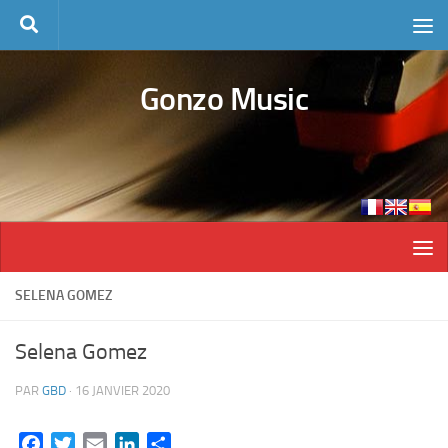
Skip to content
Gonzo Music
SELENA GOMEZ
Selena Gomez
PAR
GBD
·
16 JANVIER 2020
Facebook
Twitter
Email
LinkedIn
Partager