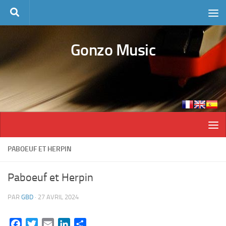
Skip to content
Gonzo Music
PABOEUF ET HERPIN
Paboeuf et Herpin
PAR
GBD
·
27 AVRIL 2024
Facebook
Twitter
Email
LinkedIn
Partager