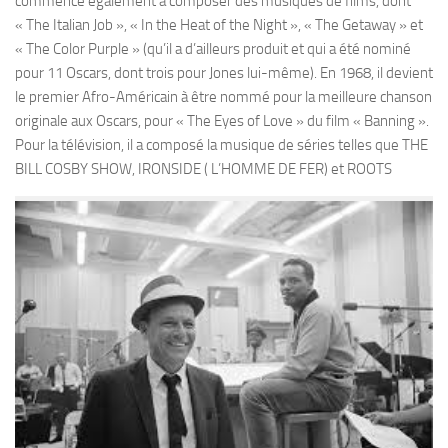
commence également à composer des musiques de films, dont
« The Italian Job », « In the Heat of the Night », « The Getaway » et
« The Color Purple » (qu’il a d’ailleurs produit et qui a été nominé
pour 11 Oscars, dont trois pour Jones lui-même). En 1968, il devient
le premier Afro-Américain à être nommé pour la meilleure chanson
originale aux Oscars, pour « The Eyes of Love » du film « Banning ».
Pour la télévision, il a composé la musique de séries telles que THE
BILL COSBY SHOW, IRONSIDE ( L’HOMME DE FER) et ROOTS