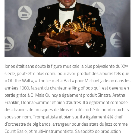
Jones était sans doute la figure musicale la plus polyvalente du XXᵉ
siècle, peut-être plus connu pour avoir produit des albums tels que
« Off the Wall », « Thriller » et « Bad » pour Michael Jackson dans les
années 1980, faisant du chanteur le King of pop qu’il est devenu en
partie grâce à Q. Mais Quincy a également produit Sinatra, Aretha
Franklin, Donna Summer et bien d’autres. Il a également composé
des dizaines de musiques de films et a décroché de nombreux hits
sous son nom. Trompettiste et pianiste, il a également été chef
d’orchestre de big bands, arrangeur pour des stars du jazz comme
Count Basie, et multi-instrumentiste. Sa société de production