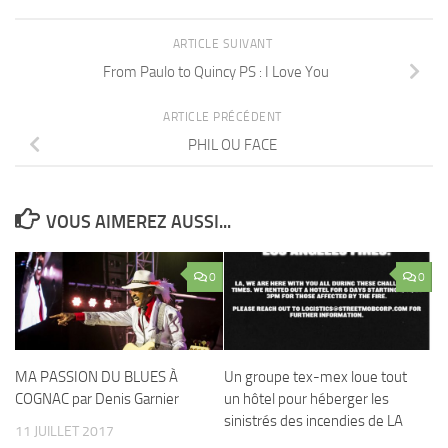
ARTICLE SUIVANT
From Paulo to Quincy PS : I Love You
ARTICLE PRÉCÉDENT
PHIL OU FACE
VOUS AIMEREZ AUSSI...
0
0
MA PASSION DU BLUES À
Un groupe tex-mex loue tout
COGNAC par Denis Garnier
un hôtel pour héberger les
sinistrés des incendies de LA
11 JUILLET 2017