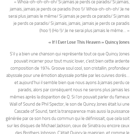
« Whoa-oh-oh-oh-oh/ Si jamais je perds ce paradis/ Si jamais,
jamais, jamais je perds ce paradis (hoo !)/ Whoa-oh-oh-oh/ Je ne
serai plus jamais le même/ Si jamais je perds ce paradis/ Si jamais
je perds ce paradis/ Si jamais, jamais, jamais je perds ce paradis
(hoo !) (Ho !)/ Je ne serai plus jamais le même… »
« If I Ever Lose This Heaven » Quincy Jones
S’il y a bien une chanson qui représente tout ce que Quincy Jones
pouvait incarner pour tout music lover, c’est bien cette ardente
composition de 1974. Groove soul cool, son cristallin, profondeur
abyssale pour une émotion abyssale portée par les cuivres dorés…
et aujourd’hui il semble bien que nous ayons à jamais perdu ce
paradis, alors par conséquent nous ne serons plus jamais les
mêmes après la disparition de Q. Si l’on pouvait parler du fameux
Wall of Sound de Phil Spector, le son de Quincy Jones était lui une
Cascade of Sound, tant la transparence mais aussi la puissance
générée par ce son hors du commun qui le définissait, que cela soit
sur les disques de Michael Jackson, ceux de Sinatra ou encore ceux
des Brothers Johnson. C’était Quincy le magicien, et comme le