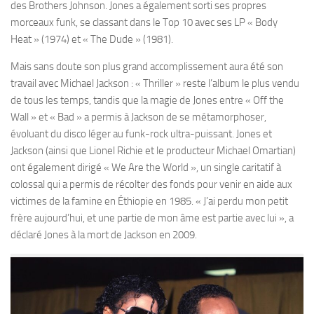
des Brothers Johnson. Jones a également sorti ses propres
morceaux funk, se classant dans le Top 10 avec ses LP « Body
Heat » (1974) et « The Dude » (1981).
Mais sans doute son plus grand accomplissement aura été son
travail avec Michael Jackson : « Thriller » reste l’album le plus vendu
de tous les temps, tandis que la magie de Jones entre « Off the
Wall » et « Bad » a permis à Jackson de se métamorphoser,
évoluant du disco léger au funk-rock ultra-puissant. Jones et
Jackson (ainsi que Lionel Richie et le producteur Michael Omartian)
ont également dirigé « We Are the World », un single caritatif à
colossal qui a permis de récolter des fonds pour venir en aide aux
victimes de la famine en Éthiopie en 1985. « J’ai perdu mon petit
frère aujourd’hui, et une partie de mon âme est partie avec lui », a
déclaré Jones à la mort de Jackson en 2009.