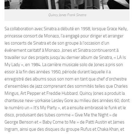
Quincy Jones Frank Sinatra
Sa collaboration avec Sinatra a débuté en 1958, lorsque Grace Kelly,
princesse consort de Monaco, l’a engagé pour diriger et arranger
les concerts de Sinatra et de son groupe à l’occasion d’un
événement caritatif à Monaco. Jones et Sinatra continueront à
travailler sur des projets jusqu’au dernier album de Sinatra, « LA Is
My Lady », en 1984. La carrière musicale solo de Jones a pris son
essor à la fin des années 1950, période durant laquelle il a
enregistré des albums sous son nom en tant que chef d’orchestre
d’ensembles de jazz comprenant des sommités telles que Charles
Mingus, Art Pepper et Freddie Hubbard. Quincy Jones a produit la
chanteuse new-yorkaise Lesley Gore au milieu des années 60, dont
le numéro un « It’s My Party », et a ensuite embrassé le funk et le
disco, produisant des tubes comme « Give Me the Night » de
George Benson et « Baby Come to Me » de Patti Austin et James
Ingram, ainsi que des disques du groupe Rufus et Chaka Khan, et