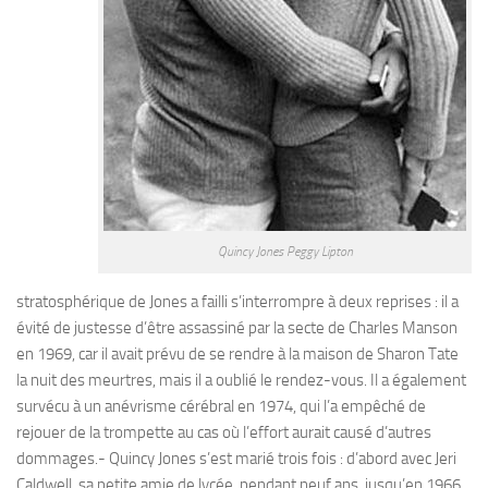
Quincy Jones Peggy Lipton
stratosphérique de Jones a failli s’interrompre à deux reprises : il a
évité de justesse d’être assassiné par la secte de Charles Manson
en 1969, car il avait prévu de se rendre à la maison de Sharon Tate
la nuit des meurtres, mais il a oublié le rendez-vous. Il a également
survécu à un anévrisme cérébral en 1974, qui l’a empêché de
rejouer de la trompette au cas où l’effort aurait causé d’autres
dommages.- Quincy Jones s’est marié trois fois : d’abord avec Jeri
Caldwell, sa petite amie de lycée, pendant neuf ans, jusqu’en 1966,