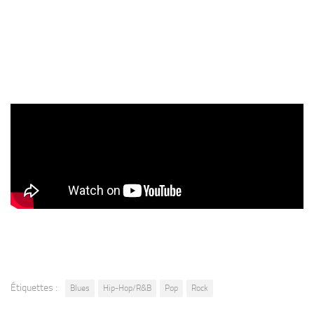
Étiquettes :
Blues
Hip-Hop/R&B
Pop
Rock