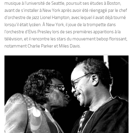
musique à l’université de Seattle, poursuit ses études à Boston,
avant de s’installer à New York après avoir été réengagé par le chef
d’orchestre de jazz Lionel Hampton, avec lequel il avait déjà tourné
lorsqu’il était lycéen. À New York, il joue de la trompette dans
l’orchestre d’Elvis Presley lors de ses premières apparitions à la
télévision, et il rencontre les stars du mouvement bebop florissant,
notamment Charlie Parker et Miles Davis.