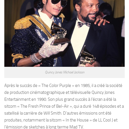
Quincy Jones Michael Jackson
Après le succès de « The Color Purple » en 1985, il a créé la société
de production cinématographique et télévisuelle Quincy Jones
Entertainment en 1990. Son plus grand succès à l’écran a été la
sitcom « The Fresh Prince of Bel-Air », qui a duré 148 épisodes et a
satellisé la carrière de Will Smith. D’autres émissions ont été
produites, notamment la sitcom « In the House » de LL Cool J et
l’émission de sketches à long terme Mad TV.