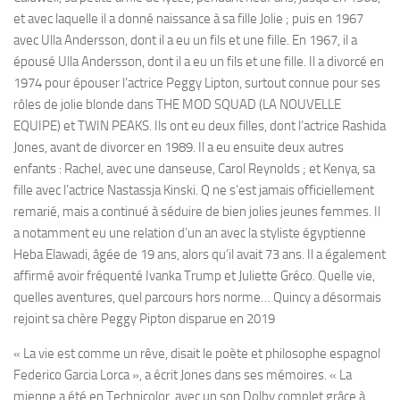
et avec laquelle il a donné naissance à sa fille Jolie ; puis en 1967
avec Ulla Andersson, dont il a eu un fils et une fille. En 1967, il a
épousé Ulla Andersson, dont il a eu un fils et une fille. Il a divorcé en
1974 pour épouser l’actrice Peggy Lipton, surtout connue pour ses
rôles de jolie blonde dans THE MOD SQUAD (LA NOUVELLE
EQUIPE) et TWIN PEAKS. Ils ont eu deux filles, dont l’actrice Rashida
Jones, avant de divorcer en 1989. Il a eu ensuite deux autres
enfants : Rachel, avec une danseuse, Carol Reynolds ; et Kenya, sa
fille avec l’actrice Nastassja Kinski. Q ne s’est jamais officiellement
remarié, mais a continué à séduire de bien jolies jeunes femmes. Il
a notamment eu une relation d’un an avec la styliste égyptienne
Heba Elawadi, âgée de 19 ans, alors qu’il avait 73 ans. Il a également
affirmé avoir fréquenté Ivanka Trump et Juliette Gréco. Quelle vie,
quelles aventures, quel parcours hors norme… Quincy a désormais
rejoint sa chère Peggy Pipton disparue en 2019
« La vie est comme un rêve, disait le poète et philosophe espagnol
Federico Garcia Lorca », a écrit Jones dans ses mémoires. « La
mienne a été en Technicolor, avec un son Dolby complet grâce à