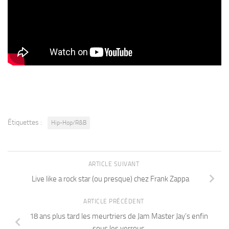
Étiquettes :
Hip-Hop/R&B
ARTICLE SUIVANT
Live like a rock star (ou presque) chez Frank Zappa
ARTICLE PRÉCÉDENT
18 ans plus tard les meurtriers de Jam Master Jay’s enfin
sous les verrous