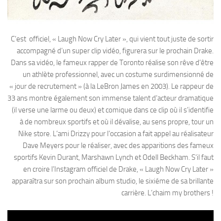
C’est officiel, « Laugh Now Cry Later », qui vient tout juste de sortir
accompagné d’un super clip vidéo, figurera sur le prochain Drake.
Dans sa vidéo, le fameux rapper de Toronto réalise son rêve d’être
un athlète professionnel, avec un costume surdimensionné de
« jour de recrutement » (à la LeBron James en 2003). Le rappeur de
33 ans montre également son immense talent d’acteur dramatique
(il verse une larme ou deux) et comique dans ce clip où il s’identifie
à de nombreux sportifs et où il dévalise, au sens propre, tour un
Nike store. L’ami Drizzy pour l’occasion a fait appel au réalisateur
Dave Meyers pour le réaliser, avec des apparitions des fameux
sportifs Kevin Durant, Marshawn Lynch et Odell Beckham. S‘il faut
en croire l’Instagram officiel de Drake, « Laugh Now Cry Later »
apparaîtra sur son prochain album studio, le sixiéme de sa brillante
carrière. L’chaim my brothers !