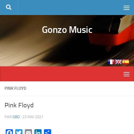
Skip to content
Gonzo Music
PINK FLOYD
Pink Floyd
PAR
GBD
·
23 MAI 2021
Facebook
Twitter
Email
LinkedIn
Partager